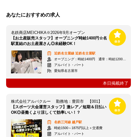
あなたにおすすめの求人
名鉄商店MEICHIKA※2026年9月オープン
【お土産販売スタッフ】オープニング時給1400円☆名
駅直結のお土産屋さん◎未経験OK！
近鉄名古屋線
近鉄名古屋駅
オープニング：時給1400円 通常：時給1200円～＋交通費全額支給
アルバイト・パート
愛知県名古屋市
本日掲載終了
株式会社アルバクルー 勤務地：豊田市 【001】
【スポーツ大会運営スタッフ】激レア／短期＆日払い
OK◎昼働くより涼しくて効率いい！？
名鉄三河線
越戸駅
時給1500～1875円以上＋交通費
アルバイト・パート