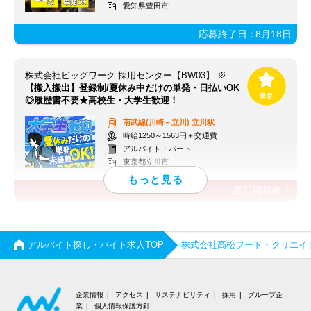
愛知県豊田市
応募終了日：
8月18日
株式会社ビッグワーク 採用センター【BW03】 ※立川エリア
【搬入搬出】登録制/夏休み中だけの単発・日払いOK
◎履歴書不要★高校生・大学生歓迎！
南武線(川崎－立川)
立川駅
時給1250～1563円＋交通費
アルバイト・パート
東京都立川市
本日掲載終了
アルバイト探し・バイト求人TOP
株式会社高松フード・クリエイ
企業情報
アクセス
サステナビリティ
採用
グループ企
業
個人情報保護方針