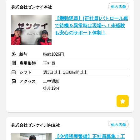
他の店舗
株式会社ゼンケイ本社
【機動隊員】[正社員]パトロール車
で待機＆異常時は現場へ！未経験
も安心のサポート体制！
給与
時給1026円
雇用形態
正社員
シフト
週3日以上 1日8時間以上
アクセス
二中通駅
徒歩19分
他の店舗
株式会社ゼンケイ川内支社
【交通誘導警備】正社員募集！工