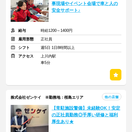
事現場やイベント会場で車と人の
安全サポート♪
給与
時給1200～1400円
雇用形態
正社員
シフト
週5日 1日8時間以上
アクセス
上川内駅
車5分
他の店舗
株式会社ゼンケイ ※勤務地：桜島エリア
【常駐施設警備】未経験OK！安定
の正社員勤務◎手厚い研修と福利
厚生あり★