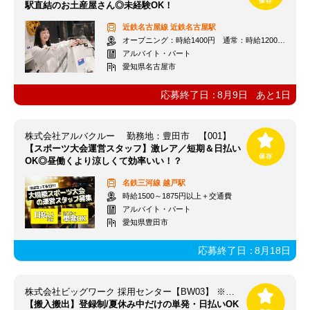
駅直結のお土産屋さん◎未経験OK！
近鉄名古屋線
近鉄名古屋駅
オープニング：時給1400円 通常：時給1200円～＋交通費全額支給
アルバイト・パート
愛知県名古屋市
応募終了日：
8月9日
あと
1
日
株式会社アルバクルー 勤務地：豊田市 【001】
【スポーツ大会運営スタッフ】激レア／短期＆日払い
OK◎昼働くより涼しくて効率いい！？
名鉄三河線
越戸駅
時給1500～1875円以上＋交通費
アルバイト・パート
愛知県豊田市
応募終了日：
8月18日
株式会社ビッグワーク 採用センター【BW03】 ※立川エリア
【搬入搬出】登録制/夏休み中だけの単発・日払いOK