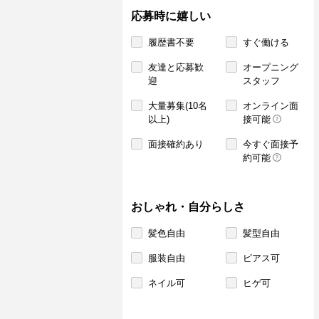
応募時に嬉しい
履歴書不要
すぐ働ける
友達と応募歓
オープニング
迎
スタッフ
大量募集(10名
オンライン面
以上)
接可能
面接確約あり
今すぐ面接予
約可能
おしゃれ・自分らしさ
髪色自由
髪型自由
服装自由
ピアス可
ネイル可
ヒゲ可