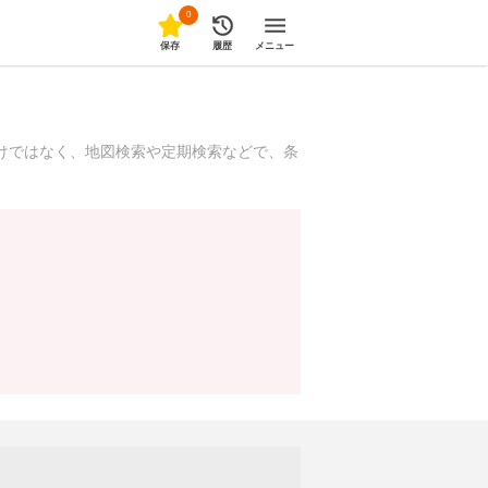
0
保存
履歴
メニュー
けではなく、地図検索や定期検索などで、条