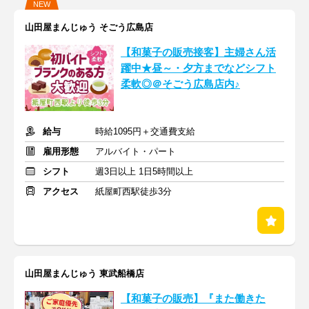
NEW
山田屋まんじゅう そごう広島店
【和菓子の販売接客】主婦さん活
躍中★昼～・夕方までなどシフト
柔軟◎＠そごう広島店内♪
給与
時給1095円＋交通費支給
雇用形態
アルバイト・パート
シフト
週3日以上 1日5時間以上
アクセス
紙屋町西駅徒歩3分
山田屋まんじゅう 東武船橋店
【和菓子の販売】『また働きた