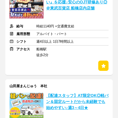
い』を応援♪安心のOJT研修あり◎
＠東武百貨店 船橋店内店舗
給与
時給1140円 +交通費支給
雇用形態
アルバイト・パート
シフト
週4日以上 1日7時間以上
アクセス
船橋駅
徒歩2分
山田屋まんじゅう 本社
【配達スタッフ】AT限定OK◎軽バ
ン＆固定ルートだから未経験でも
始めやすい♪週3～4日★