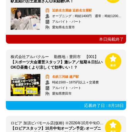
駅直結のお土産屋さん◎未経験OK！
近鉄名古屋線
近鉄名古屋駅
オープニング：時給1400円 通常：時給1200円～＋交通費全額支給
アルバイト・パート
愛知県名古屋市
本日掲載終了
株式会社アルバクルー 勤務地：豊田市 【001】
【スポーツ大会運営スタッフ】激レア／短期＆日払い
OK◎昼働くより涼しくて効率いい！？
名鉄三河線
越戸駅
時給1500～1875円以上＋交通費
アルバイト・パート
愛知県豊田市
応募終了日：
8月18日
ロピア 加須ビバモール店(仮称) ※2026年10月中旬OPEN予定
【ロピアスタッフ】10月中旬オープン予定♪オープニ