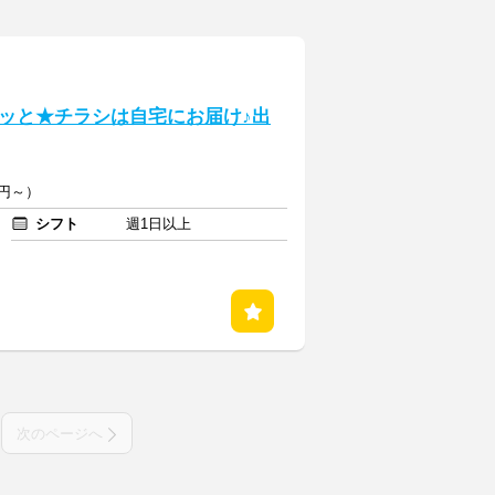
ッと★チラシは自宅にお届け♪出
円～）
シフト
週1日以上
次のページへ