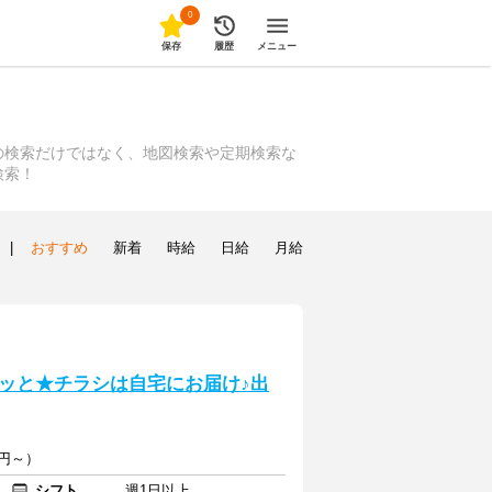
0
保存
履歴
メニュー
の検索だけではなく、地図検索や定期検索な
検索！
|
おすすめ
新着
時給
日給
月給
ッと★チラシは自宅にお届け♪出
円～）
シフト
週1日以上