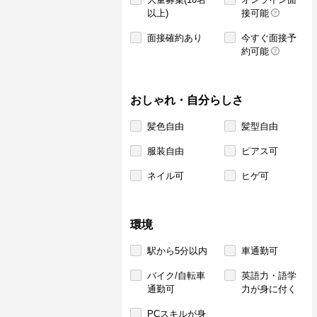
以上)
接可能
面接確約あり
今すぐ面接予
約可能
おしゃれ・自分らしさ
髪色自由
髪型自由
服装自由
ピアス可
ネイル可
ヒゲ可
環境
駅から5分以内
車通勤可
バイク/自転車
英語力・語学
通勤可
力が身に付く
PCスキルが身