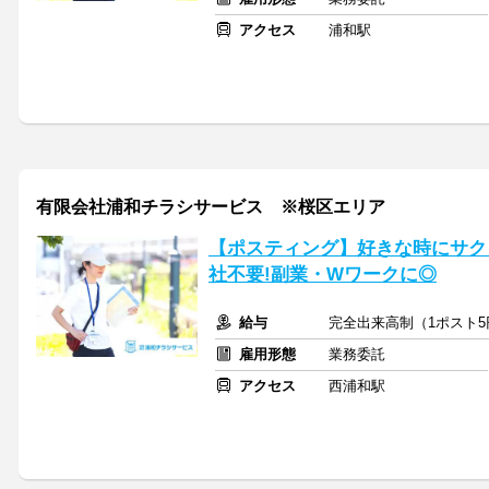
アクセス
浦和駅
有限会社浦和チラシサービス ※桜区エリア
【ポスティング】好きな時にサク
社不要!副業・Wワークに◎
給与
完全出来高制（1ポスト5
雇用形態
業務委託
アクセス
西浦和駅