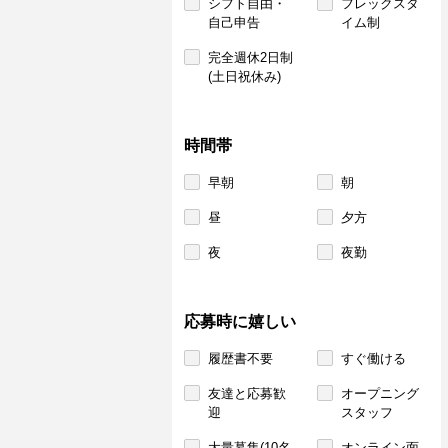
シフト自由・
フレックスタ
自己申告
イム制
完全週休2日制
(土日祝休み)
時間帯
早朝
朝
昼
夕方
夜
夜勤
応募時に嬉しい
履歴書不要
すぐ働ける
友達と応募歓
オープニング
迎
スタッフ
大量募集(10名
オンライン面