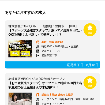
あなたにおすすめの求人
株式会社アルバクルー 勤務地：豊田市 【001】
【スポーツ大会運営スタッフ】激レア／短期＆日払い
OK◎昼働くより涼しくて効率いい！？
名鉄三河線
越戸駅
時給1500～1875円以上＋交通費
アルバイト・パート
愛知県豊田市
応募終了日：
8月18日
名鉄商店MEICHIKA※2026年9月オープン
【お土産販売スタッフ】オープニング時給1400円☆名
駅直結のお土産屋さん◎未経験OK！
近鉄名古屋線
近鉄名古屋駅
オープニング：時給1400円 通常：時給1200円～＋交通費全額支給
アルバイト・パート