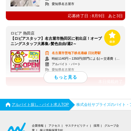
愛知県名古屋市
応募終了日：
8月9日
あと
3
日
ロピア 熱田店
【ロピアスタッフ】名古屋市熱田区に初出店！オープ
ニングスタッフ大募集♪髪色自由/週2～
名古屋市営地下鉄名港線
日比野駅
時給1140円～1350円(部門による)＋交通費（社内規定）
アルバイト・パート
愛知県名古屋市
本日掲載終了
アルバイト探し・バイト求人TOP
株式会社サプライズのバイト・
企業情報
アクセス
サステナビリティ
採用
グループ企
業
個人情報保護方針