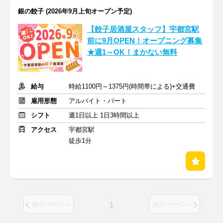
銀の餃子 (2026年9月上旬オープン予定)
【餃子居酒屋スタッフ】宇都宮駅
前に9月OPEN！オープニング募集
★週1～OK！まかない無料
給与
時給1100円～1375円(時間帯による)+交通費
雇用形態
アルバイト・パート
シフト
週1日以上 1日3時間以上
アクセス
宇都宮駅
徒歩1分
1
前のページへ
次のページへ