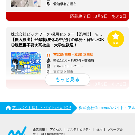
愛知県名古屋市
応募終了日：
8月9日
あと
2
日
株式会社ビッグワーク 採用センター【BW03】 ※立川エリア
【搬入搬出】登録制/夏休み中だけの単発・日払いOK
◎履歴書不要★高校生・大学生歓迎！
南武線(川崎－立川)
立川駅
時給1250～1563円＋交通費
アルバイト・パート
東京都立川市
応募終了日：
8月9日
あと
2
日
アルバイト探し・バイト求人TOP
株式会社Gerberaのバイト・
企業情報
アクセス
サステナビリティ
採用
グループ企
業
個人情報保護方針