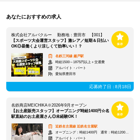
あなたにおすすめの求人
株式会社アルバクルー 勤務地：豊田市 【001】
【スポーツ大会運営スタッフ】激レア／短期＆日払い
OK◎昼働くより涼しくて効率いい！？
名鉄三河線
越戸駅
時給1500～1875円以上＋交通費
アルバイト・パート
愛知県豊田市
応募終了日：
8月18日
名鉄商店MEICHIKA※2026年9月オープン
【お土産販売スタッフ】オープニング時給1400円☆名
駅直結のお土産屋さん◎未経験OK！
近鉄名古屋線
近鉄名古屋駅
オープニング：時給1400円 通常：時給1200円～＋交通費全額支給
アルバイト・パート