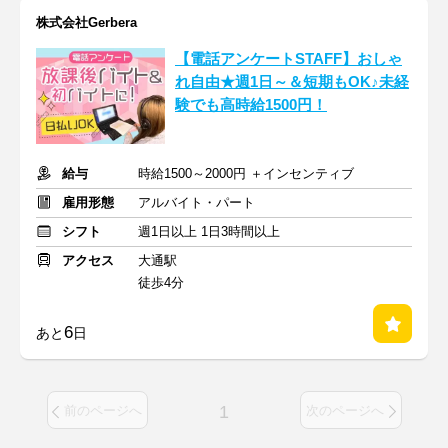
株式会社Gerbera
【電話アンケートSTAFF】おしゃ
れ自由★週1日～＆短期もOK♪未経
験でも高時給1500円！
給与
時給1500～2000円 ＋インセンティブ
雇用形態
アルバイト・パート
シフト
週1日以上 1日3時間以上
アクセス
大通駅
徒歩4分
6
あと
日
1
前のページへ
次のページへ