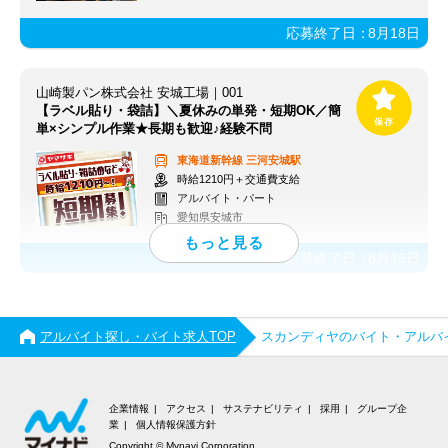
応募終了日：
8月18日
山崎製パン株式会社 安城工場｜001
【ラベル貼り・袋詰】＼夏休みの単発・短期OK／簡
単×シンプル作業★長期も歓迎♪経験不問
東海道新幹線
三河安城駅
時給1210円＋交通費支給
アルバイト・パート
愛知県安城市
応募終了日：
8月16日
アルバイト探し・バイト求人TOP
スカンディヤのバイト・アルバ
企業情報
アクセス
サステナビリティ
採用
グループ企
業
個人情報保護方針
Copyright © Mynavi Corporation