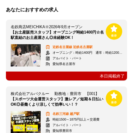
あなたにおすすめの求人
名鉄商店MEICHIKA※2026年9月オープン
【お土産販売スタッフ】オープニング時給1400円☆名
駅直結のお土産屋さん◎未経験OK！
近鉄名古屋線
近鉄名古屋駅
オープニング：時給1400円 通常：時給1200円～＋交通費全額支給
アルバイト・パート
愛知県名古屋市
本日掲載終了
株式会社アルバクルー 勤務地：豊田市 【001】
【スポーツ大会運営スタッフ】激レア／短期＆日払い
OK◎昼働くより涼しくて効率いい！？
名鉄三河線
越戸駅
時給1500～1875円以上＋交通費
アルバイト・パート
愛知県豊田市