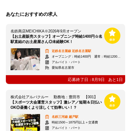
あなたにおすすめの求人
名鉄商店MEICHIKA※2026年9月オープン
【お土産販売スタッフ】オープニング時給1400円☆名
駅直結のお土産屋さん◎未経験OK！
近鉄名古屋線
近鉄名古屋駅
オープニング：時給1400円 通常：時給1200円～＋交通費全額支給
アルバイト・パート
愛知県名古屋市
応募終了日：
8月9日
あと
1
日
株式会社アルバクルー 勤務地：豊田市 【001】
【スポーツ大会運営スタッフ】激レア／短期＆日払い
OK◎昼働くより涼しくて効率いい！？
名鉄三河線
越戸駅
時給1500～1875円以上＋交通費
アルバイト・パート