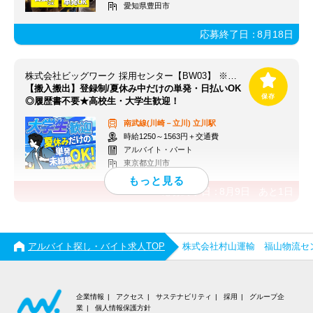
愛知県豊田市
応募終了日：
8月18日
株式会社ビッグワーク 採用センター【BW03】 ※立川エリア
【搬入搬出】登録制/夏休み中だけの単発・日払いOK
◎履歴書不要★高校生・大学生歓迎！
南武線(川崎－立川)
立川駅
時給1250～1563円＋交通費
アルバイト・パート
東京都立川市
応募終了日：
8月9日
あと
1
日
アルバイト探し・バイト求人TOP
株式会社村山運輸 福山物流セ
企業情報
アクセス
サステナビリティ
採用
グループ企
業
個人情報保護方針