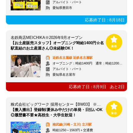
アルバイト・パート
愛知県豊田市
応募終了日：
8月18日
名鉄商店MEICHIKA※2026年9月オープン
【お土産販売スタッフ】オープニング時給1400円☆名
駅直結のお土産屋さん◎未経験OK！
近鉄名古屋線
近鉄名古屋駅
オープニング：時給1400円 通常：時給1200円～＋交通費全額支給
アルバイト・パート
愛知県名古屋市
応募終了日：
8月9日
あと
2
日
株式会社ビッグワーク 採用センター【BW03】 ※立川エリア
【搬入搬出】登録制/夏休み中だけの単発・日払いOK
◎履歴書不要★高校生・大学生歓迎！
南武線(川崎－立川)
立川駅
時給1250～1563円＋交通費