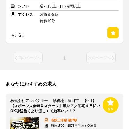
シフト
週2日以上 1日3時間以上
アクセス
越前新保駅
徒歩10分
6
あと
日
1
前のページへ
次のページへ
あなたにおすすめの求人
株式会社アルバクルー 勤務地：豊田市 【001】
【スポーツ大会運営スタッフ】激レア／短期＆日払い
OK◎昼働くより涼しくて効率いい！？
名鉄三河線
越戸駅
時給1500～1875円以上＋交通費