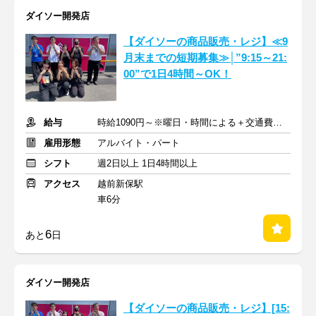
ダイソー開発店
【ダイソーの商品販売・レジ】≪9
月末までの短期募集≫│”9:15～21:
00”で1日4時間～OK！
給与
時給1090円～※曜日・時間による＋交通費規定内支給
雇用形態
アルバイト・パート
シフト
週2日以上 1日4時間以上
アクセス
越前新保駅
車6分
6
あと
日
ダイソー開発店
【ダイソーの商品販売・レジ】[15: