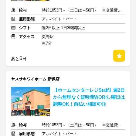
給与
時給1053円～（土日は＋50円） ※交通費一部支給
雇用形態
アルバイト・パート
シフト
週2日以上 1日3時間以上
アクセス
粟野駅
車7分
6
あと
日
ヤスサキワイホーム 新保店
【ホームセンターレジStaff】週2日
から無理なく短時間WORK♪曜日は
調整OK！前払い相談可◎
給与
時給1053円～（土日は＋50円） ※交通費一部支給
雇用形態
アルバイト・パート