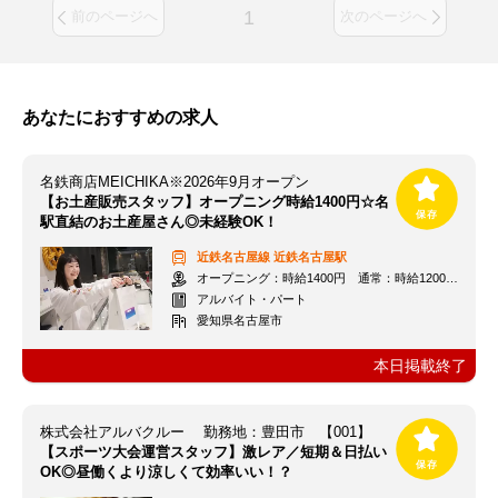
1
前のページへ
次のページへ
あなたにおすすめの求人
名鉄商店MEICHIKA※2026年9月オープン
【お土産販売スタッフ】オープニング時給1400円☆名
駅直結のお土産屋さん◎未経験OK！
近鉄名古屋線
近鉄名古屋駅
オープニング：時給1400円 通常：時給1200円～＋交通費全額支給
アルバイト・パート
愛知県名古屋市
本日掲載終了
株式会社アルバクルー 勤務地：豊田市 【001】
【スポーツ大会運営スタッフ】激レア／短期＆日払い
OK◎昼働くより涼しくて効率いい！？