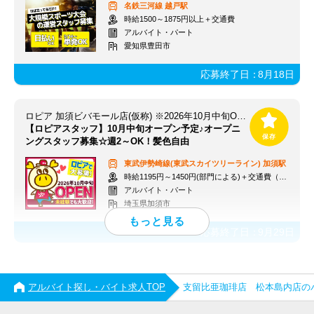
名鉄三河線
越戸駅
時給1500～1875円以上＋交通費
アルバイト・パート
愛知県豊田市
応募終了日：
8月18日
ロピア 加須ビバモール店(仮称) ※2026年10月中旬OPEN予定
【ロピアスタッフ】10月中旬オープン予定♪オープニ
ングスタッフ募集☆週2～OK！髪色自由
東武伊勢崎線(東武スカイツリーライン)
加須駅
時給1195円～1450円(部門による)＋交通費（社内規定）
アルバイト・パート
埼玉県加須市
応募終了日：
9月29日
アルバイト探し・バイト求人TOP
支留比亜珈琲店 松本島内店の