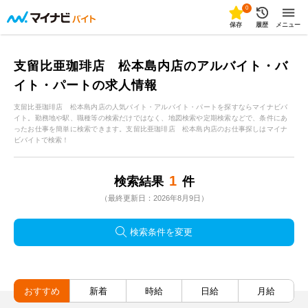
0
保存
履歴
メニュー
支留比亜珈琲店 松本島内店のアルバイト・バ
イト・パートの求人情報
支留比亜珈琲店 松本島内店の人気バイト・アルバイト・パートを探すならマイナビバ
イト。勤務地や駅、職種等の検索だけではなく、地図検索や定期検索などで、条件にあ
ったお仕事を簡単に検索できます。支留比亜珈琲店 松本島内店のお仕事探しはマイナ
ビバイトで検索！
1
検索結果
件
（最終更新日：2026年8月9日）
検索条件を変更
おすすめ
新着
時給
日給
月給