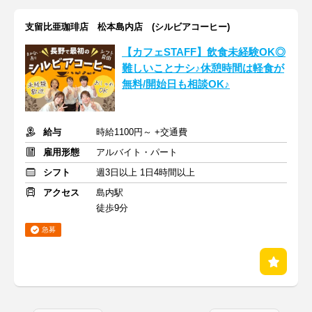
支留比亜珈琲店 松本島内店 (シルビアコーヒー)
【カフェSTAFF】飲食未経験OK◎
難しいことナシ♪休憩時間は軽食が
無料/開始日も相談OK♪
給与
時給1100円～ +交通費
雇用形態
アルバイト・パート
シフト
週3日以上 1日4時間以上
アクセス
島内駅
徒歩9分
急募