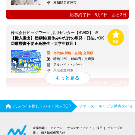
愛知県名古屋市
応募終了日：
8月9日
あと
2
日
株式会社ビッグワーク 採用センター【BW03】 ※立川エリア
【搬入搬出】登録制/夏休み中だけの単発・日払いOK
◎履歴書不要★高校生・大学生歓迎！
南武線(川崎－立川)
立川駅
時給1250～1563円＋交通費
アルバイト・パート
東京都立川市
応募終了日：
8月9日
あと
2
日
アルバイト探し・バイト求人TOP
ファーストキャビン博多のバイ
企業情報
アクセス
サステナビリティ
採用
グループ企
業
個人情報保護方針