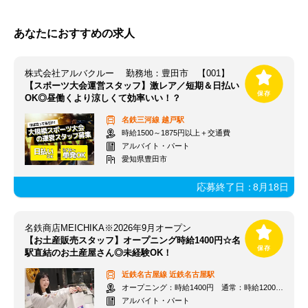
あなたにおすすめの求人
株式会社アルバクルー 勤務地：豊田市 【001】
【スポーツ大会運営スタッフ】激レア／短期＆日払い
OK◎昼働くより涼しくて効率いい！？
名鉄三河線
越戸駅
時給1500～1875円以上＋交通費
アルバイト・パート
愛知県豊田市
応募終了日：
8月18日
名鉄商店MEICHIKA※2026年9月オープン
【お土産販売スタッフ】オープニング時給1400円☆名
駅直結のお土産屋さん◎未経験OK！
近鉄名古屋線
近鉄名古屋駅
オープニング：時給1400円 通常：時給1200円～＋交通費全額支給
アルバイト・パート