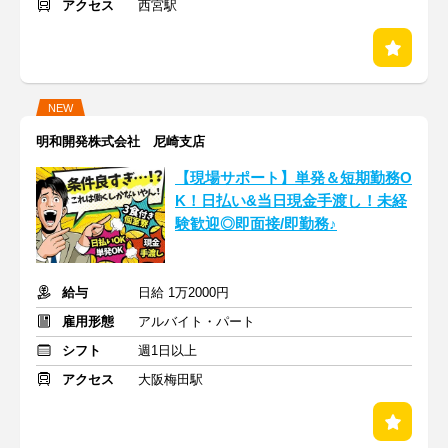
アクセス
西宮駅
NEW
明和開発株式会社 尼崎支店
【現場サポート】単発＆短期勤務O
K！日払い&当日現金手渡し！未経
験歓迎◎即面接/即勤務♪
給与
日給 1万2000円
雇用形態
アルバイト・パート
シフト
週1日以上
アクセス
大阪梅田駅