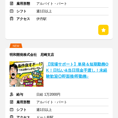
雇用形態
アルバイト・パート
シフト
週1日以上
アクセス
伊丹駅
NEW
明和開発株式会社 尼崎支店
【現場サポート】単発＆短期勤務O
K！日払い&当日現金手渡し！未経
験歓迎◎即面接/即勤務♪
給与
日給 1万2000円
雇用形態
アルバイト・パート
シフト
週1日以上
アクセス
ドーム前駅