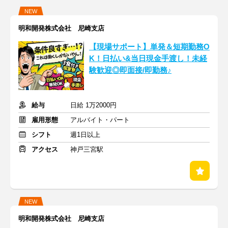
NEW
明和開発株式会社 尼崎支店
【現場サポート】単発＆短期勤務O
K！日払い&当日現金手渡し！未経
験歓迎◎即面接/即勤務♪
給与
日給 1万2000円
雇用形態
アルバイト・パート
シフト
週1日以上
アクセス
神戸三宮駅
NEW
明和開発株式会社 尼崎支店