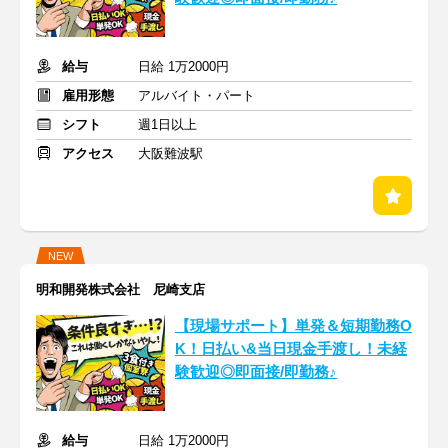
給与
日給 1万2000円
雇用形態
アルバイト・パート
シフト
週1日以上
アクセス
大阪難波駅
NEW
明和開発株式会社 尼崎支店
【現場サポート】単発＆短期勤務O
K！日払い&当日現金手渡し！未経
験歓迎◎即面接/即勤務♪
給与
日給 1万2000円