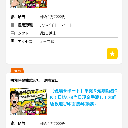
給与
日給 1万2000円
雇用形態
アルバイト・パート
シフト
週1日以上
アクセス
天王寺駅
NEW
明和開発株式会社 尼崎支店
【現場サポート】単発＆短期勤務O
K！日払い&当日現金手渡し！未経
験歓迎◎即面接/即勤務♪
給与
日給 1万2000円