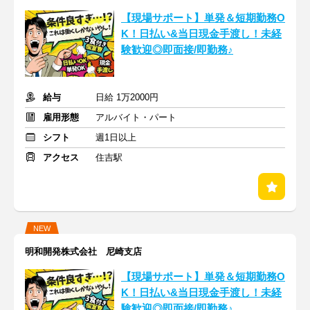
【現場サポート】単発＆短期勤務O
K！日払い&当日現金手渡し！未経
験歓迎◎即面接/即勤務♪
給与
日給 1万2000円
雇用形態
アルバイト・パート
シフト
週1日以上
アクセス
住吉駅
NEW
明和開発株式会社 尼崎支店
【現場サポート】単発＆短期勤務O
K！日払い&当日現金手渡し！未経
験歓迎◎即面接/即勤務♪