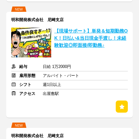
NEW
明和開発株式会社 尼崎支店
【現場サポート】単発＆短期勤務O
K！日払い&当日現金手渡し！未経
験歓迎◎即面接/即勤務♪
給与
日給 1万2000円
雇用形態
アルバイト・パート
シフト
週1日以上
アクセス
出屋敷駅
NEW
明和開発株式会社 尼崎支店