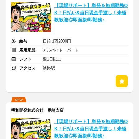
【現場サポート】単発＆短期勤務O
K！日払い&当日現金手渡し！未経
験歓迎◎即面接/即勤務♪
給与
日給 1万2000円
雇用形態
アルバイト・パート
シフト
週1日以上
アクセス
淡路駅
NEW
明和開発株式会社 尼崎支店
【現場サポート】単発＆短期勤務O
K！日払い&当日現金手渡し！未経
験歓迎◎即面接/即勤務♪