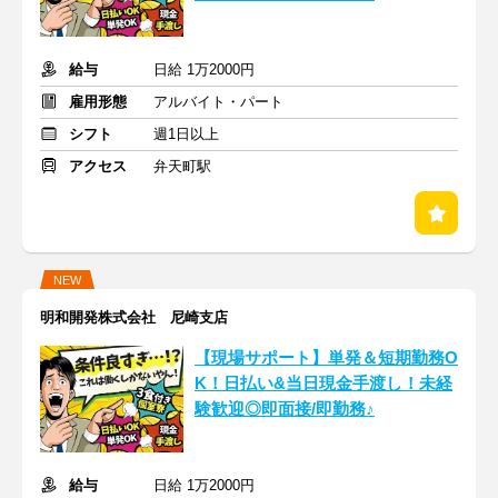
給与
日給 1万2000円
雇用形態
アルバイト・パート
シフト
週1日以上
アクセス
弁天町駅
NEW
明和開発株式会社 尼崎支店
【現場サポート】単発＆短期勤務O
K！日払い&当日現金手渡し！未経
験歓迎◎即面接/即勤務♪
給与
日給 1万2000円