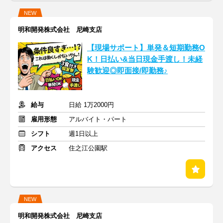
NEW
明和開発株式会社 尼崎支店
【現場サポート】単発＆短期勤務O
K！日払い&当日現金手渡し！未経
験歓迎◎即面接/即勤務♪
給与
日給 1万2000円
雇用形態
アルバイト・パート
シフト
週1日以上
アクセス
住之江公園駅
NEW
明和開発株式会社 尼崎支店