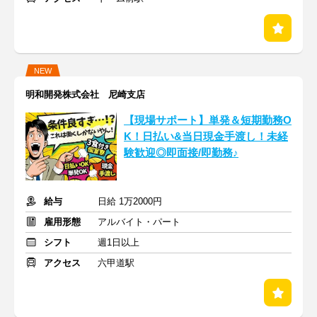
NEW
明和開発株式会社 尼崎支店
【現場サポート】単発＆短期勤務O
K！日払い&当日現金手渡し！未経
験歓迎◎即面接/即勤務♪
給与
日給 1万2000円
雇用形態
アルバイト・パート
シフト
週1日以上
アクセス
六甲道駅