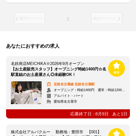
1
前のページへ
次のページへ
あなたにおすすめの求人
名鉄商店MEICHIKA※2026年9月オープン
【お土産販売スタッフ】オープニング時給1400円☆名
駅直結のお土産屋さん◎未経験OK！
近鉄名古屋線
近鉄名古屋駅
オープニング：時給1400円 通常：時給1200円～＋交通費全額支給
アルバイト・パート
愛知県名古屋市
応募終了日：
8月9日
あと
1
日
株式会社アルバクルー 勤務地：豊田市 【001】