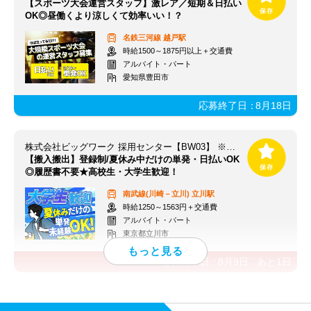
【スポーツ大会運営スタッフ】激レア／短期＆日払い
OK◎昼働くより涼しくて効率いい！？
名鉄三河線
越戸駅
時給1500～1875円以上＋交通費
アルバイト・パート
愛知県豊田市
応募終了日：
8月18日
株式会社ビッグワーク 採用センター【BW03】 ※立川エリア
【搬入搬出】登録制/夏休み中だけの単発・日払いOK
◎履歴書不要★高校生・大学生歓迎！
南武線(川崎－立川)
立川駅
時給1250～1563円＋交通費
アルバイト・パート
東京都立川市
応募終了日：
8月9日
あと
1
日