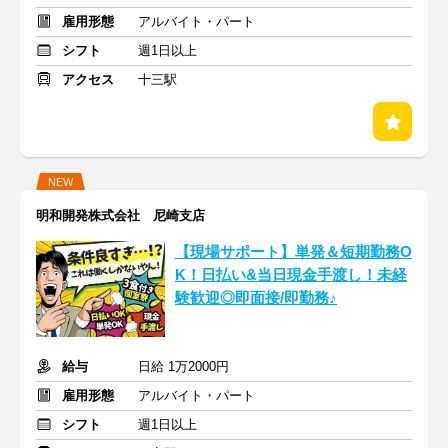
雇用形態
アルバイト・パート
シフト
週1日以上
アクセス
十三駅
NEW
明和開発株式会社 尼崎支店
【現場サポート】単発＆短期勤務O
K！日払い&当日現金手渡し！未経
験歓迎◎即面接/即勤務♪
給与
日給 1万2000円
雇用形態
アルバイト・パート
シフト
週1日以上