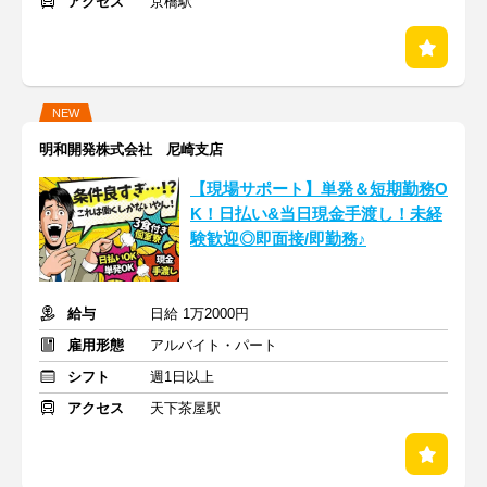
アクセス
京橋駅
NEW
明和開発株式会社 尼崎支店
【現場サポート】単発＆短期勤務O
K！日払い&当日現金手渡し！未経
験歓迎◎即面接/即勤務♪
給与
日給 1万2000円
雇用形態
アルバイト・パート
シフト
週1日以上
アクセス
天下茶屋駅