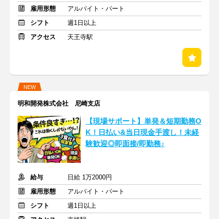
雇用形態
アルバイト・パート
シフト
週1日以上
アクセス
天王寺駅
NEW
明和開発株式会社 尼崎支店
【現場サポート】単発＆短期勤務O
K！日払い&当日現金手渡し！未経
験歓迎◎即面接/即勤務♪
給与
日給 1万2000円
雇用形態
アルバイト・パート
シフト
週1日以上