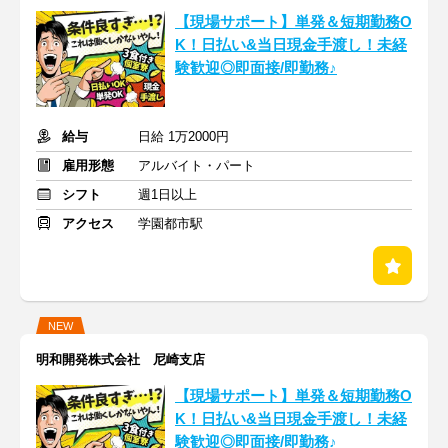
【現場サポート】単発＆短期勤務O
K！日払い&当日現金手渡し！未経
験歓迎◎即面接/即勤務♪
給与
日給 1万2000円
雇用形態
アルバイト・パート
シフト
週1日以上
アクセス
学園都市駅
NEW
明和開発株式会社 尼崎支店
【現場サポート】単発＆短期勤務O
K！日払い&当日現金手渡し！未経
験歓迎◎即面接/即勤務♪