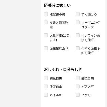
応募時に嬉しい
履歴書不要
すぐ働ける
友達と応募歓
オープニング
迎
スタッフ
大量募集(10名
オンライン面
以上)
接可能
面接確約あり
今すぐ面接予
約可能
おしゃれ・自分らしさ
髪色自由
髪型自由
服装自由
ピアス可
ネイル可
ヒゲ可