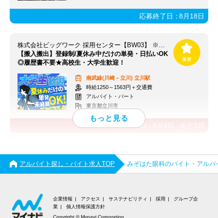
応募終了日：
8月18日
株式会社ビッグワーク 採用センター【BW03】 ※立川エリア
【搬入搬出】登録制/夏休み中だけの単発・日払いOK
◎履歴書不要★高校生・大学生歓迎！
南武線(川崎－立川)
立川駅
時給1250～1563円＋交通費
アルバイト・パート
東京都立川市
応募終了日：
8月9日
あと
1
日
アルバイト探し・バイト求人TOP
みぞはた眼科のバイト・アルバ
企業情報
アクセス
サステナビリティ
採用
グループ企
業
個人情報保護方針
Copyright © Mynavi Corporation