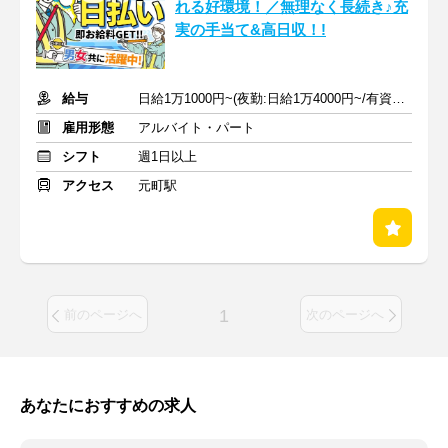
れる好環境！／無理なく長続き♪充
実の手当て&高日収！!
給与
日給1万1000円~(夜勤:日給1万4000円~/有資格+400円 以上)+各手当
雇用形態
アルバイト・パート
シフト
週1日以上
アクセス
元町駅
1
前のページへ
次のページへ
あなたにおすすめの求人