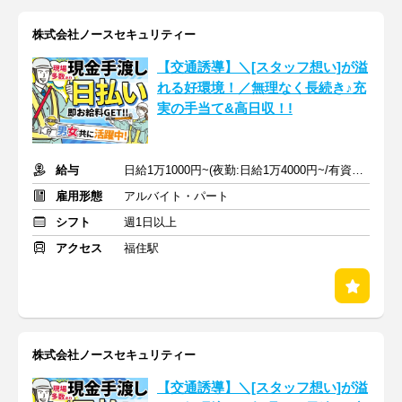
株式会社ノースセキュリティー
【交通誘導】＼[スタッフ想い]が溢
れる好環境！／無理なく長続き♪充
実の手当て&高日収！!
給与
日給1万1000円~(夜勤:日給1万4000円~/有資格+400円 以上)+各手当
雇用形態
アルバイト・パート
シフト
週1日以上
アクセス
福住駅
株式会社ノースセキュリティー
【交通誘導】＼[スタッフ想い]が溢