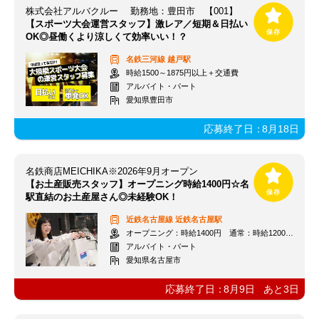
株式会社アルバクルー 勤務地：豊田市 【001】
【スポーツ大会運営スタッフ】激レア／短期＆日払い
OK◎昼働くより涼しくて効率いい！？
名鉄三河線
越戸駅
時給1500～1875円以上＋交通費
アルバイト・パート
愛知県豊田市
応募終了日：
8月18日
名鉄商店MEICHIKA※2026年9月オープン
【お土産販売スタッフ】オープニング時給1400円☆名
駅直結のお土産屋さん◎未経験OK！
近鉄名古屋線
近鉄名古屋駅
オープニング：時給1400円 通常：時給1200円～＋交通費全額支給
アルバイト・パート
愛知県名古屋市
応募終了日：
8月9日
あと
3
日