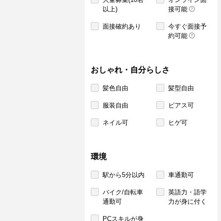
以上)
接可能
面接確約あり
今すぐ面接予
約可能
おしゃれ・自分らしさ
髪色自由
髪型自由
服装自由
ピアス可
ネイル可
ヒゲ可
環境
駅から5分以内
車通勤可
バイク/自転車
英語力・語学
通勤可
力が身に付く
PCスキルが身