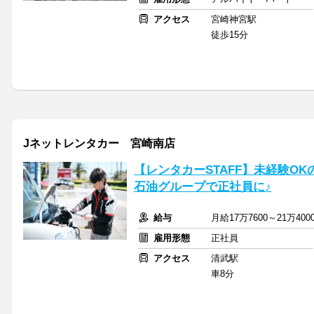
アクセス
宮崎神宮駅
徒歩15分
Jネットレンタカー 宮崎南店
【レンタカーSTAFF】未経験O
石油グループで正社員に♪
給与
月給17万7600～21万4
雇用形態
正社員
アクセス
清武駅
車8分