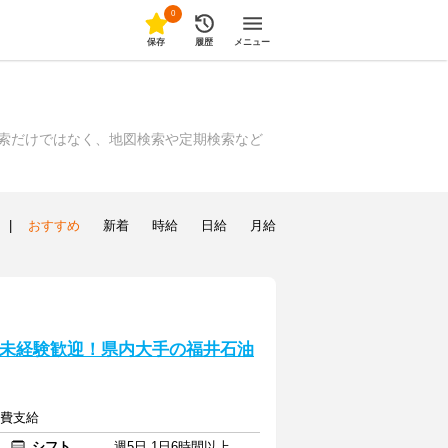
0
保存
履歴
メニュー
索だけではなく、地図検索や定期検索など
|
おすすめ
新着
時給
日給
月給
】未経験歓迎！県内大手の福井石油
通費支給
シフト
週5日 1日6時間以上