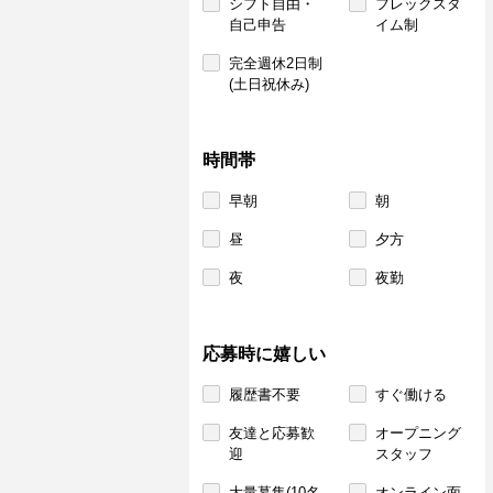
シフト自由・
フレックスタ
自己申告
イム制
完全週休2日制
(土日祝休み)
時間帯
早朝
朝
昼
夕方
夜
夜勤
応募時に嬉しい
履歴書不要
すぐ働ける
友達と応募歓
オープニング
迎
スタッフ
大量募集(10名
オンライン面