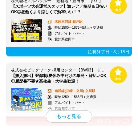
株式会社アルバクルー 勤務地：豊田市 【001】
【スポーツ大会運営スタッフ】激レア／短期＆日払い
OK◎昼働くより涼しくて効率いい！？
名鉄三河線
越戸駅
時給1500～1875円以上＋交通費
アルバイト・パート
愛知県豊田市
応募終了日：
8月18日
株式会社ビッグワーク 採用センター【BW03】 ※立川エリア
【搬入搬出】登録制/夏休み中だけの単発・日払いOK
◎履歴書不要★高校生・大学生歓迎！
南武線(川崎－立川)
立川駅
時給1250～1563円＋交通費
アルバイト・パート
東京都立川市
応募終了日：
8月9日
あと
1
日