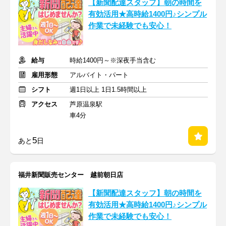
【新聞配達スタッフ】朝の時間を
有効活用★高時給1400円♪シンプル
作業で未経験でも安心！
給与
時給1400円～※深夜手当含む
雇用形態
アルバイト・パート
シフト
週1日以上 1日1.5時間以上
アクセス
芦原温泉駅
車4分
5
あと
日
福井新聞販売センター 越前朝日店
【新聞配達スタッフ】朝の時間を
有効活用★高時給1400円♪シンプル
作業で未経験でも安心！