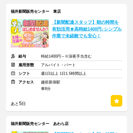
福井新聞販売センター 東店
【新聞配達スタッフ】朝の時間を
有効活用★高時給1400円♪シンプル
作業で未経験でも安心！
給与
時給1400円～※深夜手当含む
雇用形態
アルバイト・パート
シフト
週1日以上 1日1.5時間以上
アクセス
越前新保駅
車8分
5
あと
日
福井新聞販売センター あわら店