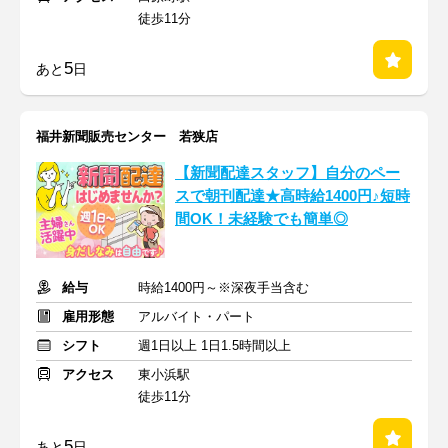
徒歩11分
5
あと
日
福井新聞販売センター 若狭店
【新聞配達スタッフ】自分のペー
スで朝刊配達★高時給1400円♪短時
間OK！未経験でも簡単◎
給与
時給1400円～※深夜手当含む
雇用形態
アルバイト・パート
シフト
週1日以上 1日1.5時間以上
アクセス
東小浜駅
徒歩11分
5
あと
日