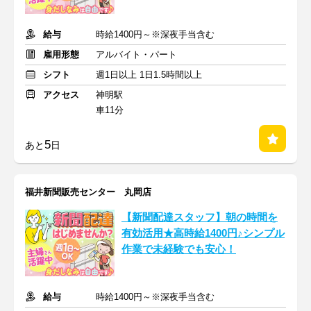
給与
時給1400円～※深夜手当含む
雇用形態
アルバイト・パート
シフト
週1日以上 1日1.5時間以上
アクセス
神明駅
車11分
5
あと
日
福井新聞販売センター 丸岡店
【新聞配達スタッフ】朝の時間を
有効活用★高時給1400円♪シンプル
作業で未経験でも安心！
給与
時給1400円～※深夜手当含む