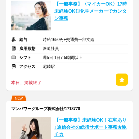
【一般事務】〈マイカーOK〉17時
未経験OK◎化学メーカーでカンタ
ン事務
給与
時給1650円+交通費一部支給
雇用形態
派遣社員
シフト
週5日 1日7.5時間以上
アクセス
尼崎駅
本日、掲載終了
NEW
マンパワーグループ株式会社/1718770
【一般事務】未経験OK！在宅あり
♪通信会社の総括サポート事務★駅
チカ