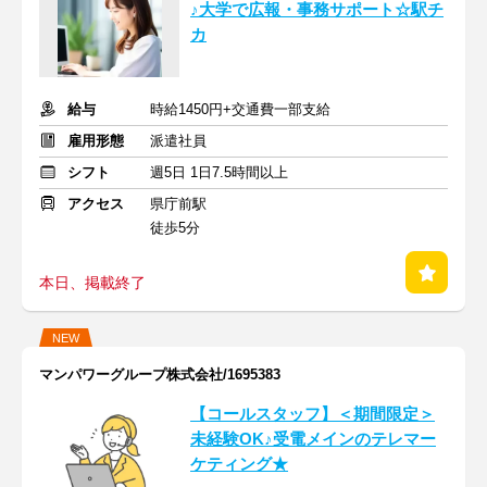
♪大学で広報・事務サポート☆駅チ
カ
給与
時給1450円+交通費一部支給
雇用形態
派遣社員
シフト
週5日 1日7.5時間以上
アクセス
県庁前駅
徒歩5分
本日、掲載終了
NEW
マンパワーグループ株式会社/1695383
【コールスタッフ】＜期間限定＞
未経験OK♪受電メインのテレマー
ケティング★