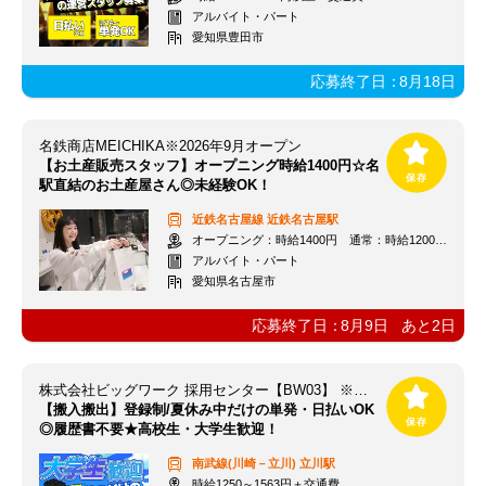
アルバイト・パート
愛知県豊田市
応募終了日：
8月18日
名鉄商店MEICHIKA※2026年9月オープン
【お土産販売スタッフ】オープニング時給1400円☆名
駅直結のお土産屋さん◎未経験OK！
近鉄名古屋線
近鉄名古屋駅
オープニング：時給1400円 通常：時給1200円～＋交通費全額支給
アルバイト・パート
愛知県名古屋市
応募終了日：
8月9日
あと
2
日
株式会社ビッグワーク 採用センター【BW03】 ※立川エリア
【搬入搬出】登録制/夏休み中だけの単発・日払いOK
◎履歴書不要★高校生・大学生歓迎！
南武線(川崎－立川)
立川駅
時給1250～1563円＋交通費