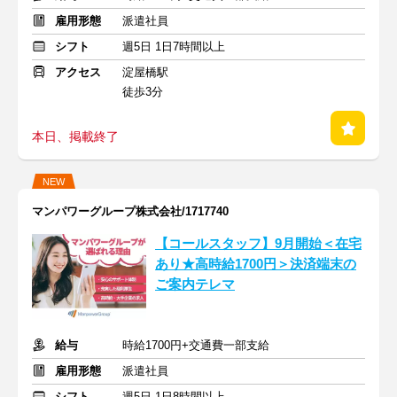
雇用形態
派遣社員
シフト
週5日 1日7時間以上
アクセス
淀屋橋駅
徒歩3分
本日、掲載終了
NEW
マンパワーグループ株式会社/1717740
【コールスタッフ】9月開始＜在宅
あり★高時給1700円＞決済端末の
ご案内テレマ
給与
時給1700円+交通費一部支給
雇用形態
派遣社員
シフト
週5日 1日8時間以上