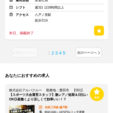
雇用形態
派遣社員
シフト
週3日 1日8時間以上
アクセス
八戸ノ里駅
徒歩21分
本日、掲載終了
1
2
3
4
5
前のページへ
次のページへ
あなたにおすすめの求人
株式会社アルバクルー 勤務地：豊田市 【001】
【スポーツ大会運営スタッフ】激レア／短期＆日払い
OK◎昼働くより涼しくて効率いい！？
名鉄三河線
越戸駅
時給1500～1875円以上＋交通費