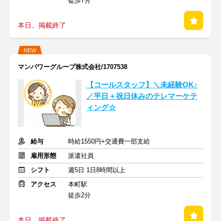
徒歩7分
本日、掲載終了
NEW
マンパワーグループ株式会社/1707538
【コールスタッフ】＼未経験OK♪
／平日＋祝日休みのテレマーケテ
ィング☆
給与
時給1550円+交通費一部支給
雇用形態
派遣社員
シフト
週5日 1日8時間以上
アクセス
本町駅
徒歩2分
本日、掲載終了