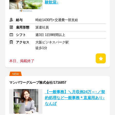
験歓迎♪
給与
時給1430円+交通費一部支給
雇用形態
派遣社員
シフト
週3日 1日8時間以上
アクセス
大阪ビジネスパーク駅
徒歩1分
本日、掲載終了
NEW
マンパワーグループ株式会社/1716857
【一般事務】＼月収例24万～↑／契
約処理など一般事務＊直雇用あり♪
なんば