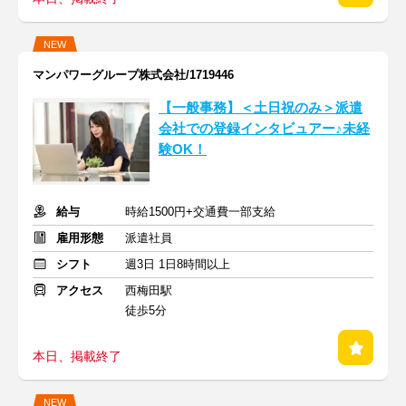
NEW
マンパワーグループ株式会社/1719446
【一般事務】＜土日祝のみ＞派遣
会社での登録インタビュアー♪未経
験OK！
給与
時給1500円+交通費一部支給
雇用形態
派遣社員
シフト
週3日 1日8時間以上
アクセス
西梅田駅
徒歩5分
本日、掲載終了
NEW