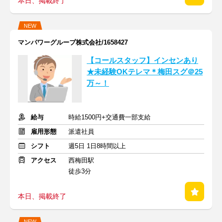
本日、掲載終了
NEW
マンパワーグループ株式会社/1658427
【コールスタッフ】インセンあり
★未経験OKテレマ＊梅田スグ＠25
万～！
給与
時給1500円+交通費一部支給
雇用形態
派遣社員
シフト
週5日 1日8時間以上
アクセス
西梅田駅
徒歩3分
本日、掲載終了
NEW