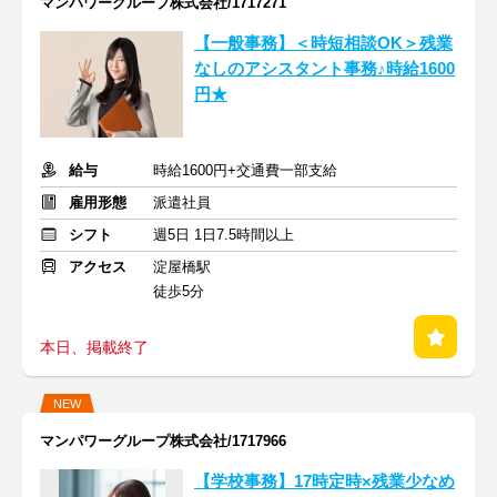
マンパワーグループ株式会社/1717271
【一般事務】＜時短相談OK＞残業
なしのアシスタント事務♪時給1600
円★
給与
時給1600円+交通費一部支給
雇用形態
派遣社員
シフト
週5日 1日7.5時間以上
アクセス
淀屋橋駅
徒歩5分
本日、掲載終了
NEW
マンパワーグループ株式会社/1717966
【学校事務】17時定時×残業少なめ