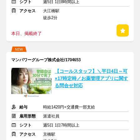
シフト
週5日 1日8時間以上
アクセス
大江橋駅
徒歩2分
本日、掲載終了
NEW
マンパワーグループ株式会社/1704653
【コールスタッフ】＼平日4日～可
×17時定時／お薬管理アプリに関す
る問合せ対応
給与
時給1420円+交通費一部支給
雇用形態
派遣社員
シフト
週5日 1日7時間以上
アクセス
京橋駅