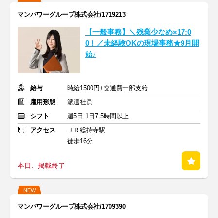
マンパワーグループ株式会社/1719213
【一般事務】＼残業少なめ×17:0
0！／未経験OKの現場事務★9月開
始♪
給与
時給1500円+交通費一部支給
雇用形態
派遣社員
シフト
週5日 1日7.5時間以上
アクセス
ＪＲ総持寺駅
徒歩16分
本日、掲載終了
NEW
マンパワーグループ株式会社/1709390