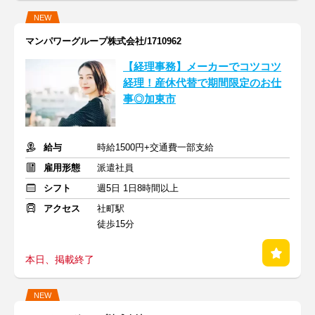
NEW
マンパワーグループ株式会社/1710962
【経理事務】メーカーでコツコツ
経理！産休代替で期間限定のお仕
事◎加東市
給与
時給1500円+交通費一部支給
雇用形態
派遣社員
シフト
週5日 1日8時間以上
アクセス
社町駅
徒歩15分
本日、掲載終了
NEW