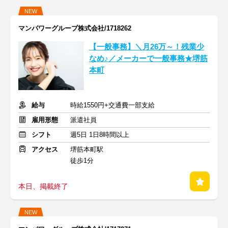
NEW
マンパワーグループ株式会社/1718262
【一般事務】＼月26万～！残業少
なめ♪／メーカーで一般事務★堺筋
本町
給与
時給1550円+交通費一部支給
雇用形態
派遣社員
シフト
週5日 1日8時間以上
アクセス
堺筋本町駅
徒歩1分
本日、掲載終了
NEW