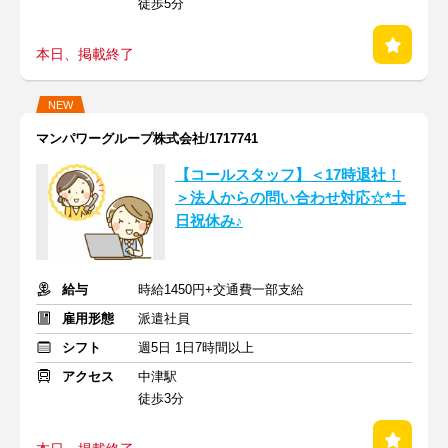
徒歩5分
本日、掲載終了
NEW
マンパワーグループ株式会社/1717741
【コールスタッフ】＜17時退社！
＞法人からの問い合わせ対応☆*土
日祝休み♪
給与
時給1450円+交通費一部支給
雇用形態
派遣社員
シフト
週5日 1日7時間以上
アクセス
中津駅
徒歩3分