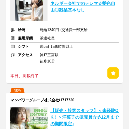
ネルギー会社でのテレマ☆髪色自
由◎残業基本なし
給与
時給1340円+交通費一部支給
雇用形態
派遣社員
シフト
週5日 1日8時間以上
アクセス
神戸三宮駅
徒歩10分
本日、掲載終了
NEW
マンパワーグループ株式会社/1717320
【販売・接客スタッフ】＜未経験O
K！＞洋菓子の販売員☆彡12月まで
の期間限定♪