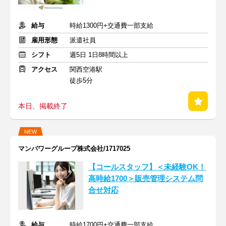
給与
時給1300円+交通費一部支給
雇用形態
派遣社員
シフト
週5日 1日8時間以上
アクセス
関西空港駅
徒歩5分
本日、掲載終了
NEW
マンパワーグループ株式会社/1717025
【コールスタッフ】＜未経験OK！
高時給1700＞販売管理システム問
合せ対応
給与
時給1700円+交通費一部支給