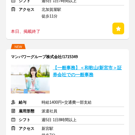
シフト
週5日 1日7時間以上
アクセス
北加賀屋駅
徒歩11分
本日、掲載終了
NEW
マンパワーグループ株式会社/1715349
【一般事務】＜和歌山/新宮市＞証
券会社での一般事務
給与
時給1400円+交通費一部支給
雇用形態
派遣社員
シフト
週5日 1日8時間以上
アクセス
新宮駅