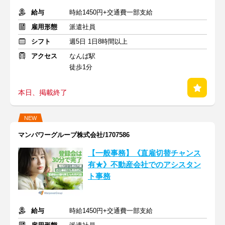
給与
時給1450円+交通費一部支給
雇用形態
派遣社員
シフト
週5日 1日8時間以上
アクセス
なんば駅
徒歩1分
本日、掲載終了
NEW
マンパワーグループ株式会社/1707586
【一般事務】《直雇切替チャンス
有★》不動産会社でのアシスタン
ト事務
給与
時給1450円+交通費一部支給