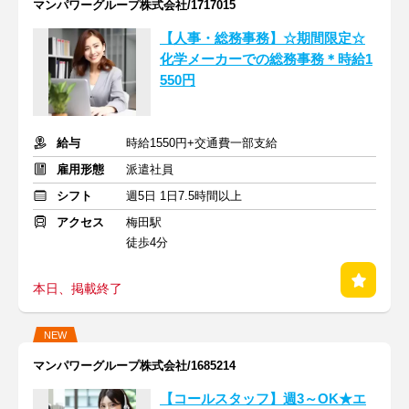
マンパワーグループ株式会社/1717015
【人事・総務事務】☆期間限定☆
化学メーカーでの総務事務＊時給1
550円
給与
時給1550円+交通費一部支給
雇用形態
派遣社員
シフト
週5日 1日7.5時間以上
アクセス
梅田駅
徒歩4分
本日、掲載終了
NEW
マンパワーグループ株式会社/1685214
【コールスタッフ】週3～OK★エ