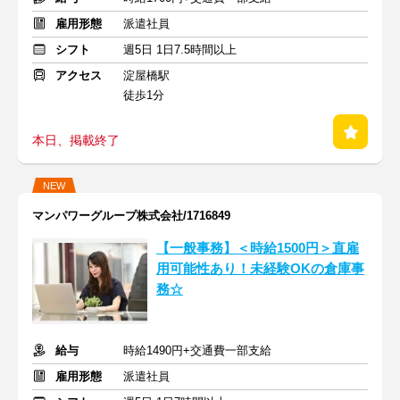
雇用形態
派遣社員
シフト
週5日 1日7.5時間以上
アクセス
淀屋橋駅
徒歩1分
本日、掲載終了
NEW
マンパワーグループ株式会社/1716849
【一般事務】＜時給1500円＞直雇
用可能性あり！未経験OKの倉庫事
務☆
給与
時給1490円+交通費一部支給
雇用形態
派遣社員