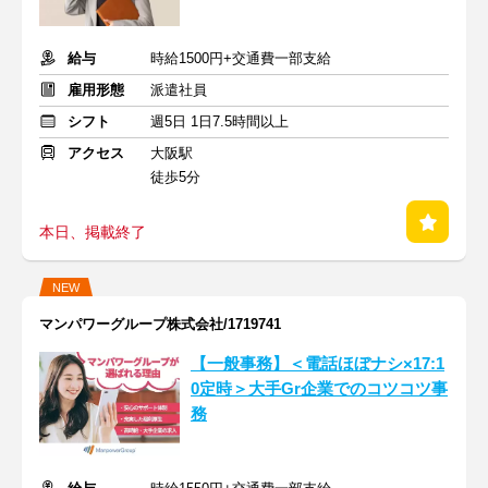
給与
時給1500円+交通費一部支給
雇用形態
派遣社員
シフト
週5日 1日7.5時間以上
アクセス
大阪駅
徒歩5分
本日、掲載終了
NEW
マンパワーグループ株式会社/1719741
【一般事務】＜電話ほぼナシ×17:1
0定時＞大手Gr企業でのコツコツ事
務