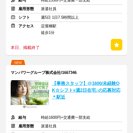
給与
時給1550円+交通費一部支給
雇用形態
派遣社員
シフト
週5日 1日7.5時間以上
アクセス
淀屋橋駅
徒歩1分
本日、掲載終了
NEW
マンパワーグループ株式会社/1667346
【事務スタッフ】@1600/未経験O
K☆シフト×週2日在宅♪の応募対応
＊駅近
給与
時給1600円+交通費一部支給
雇用形態
派遣社員