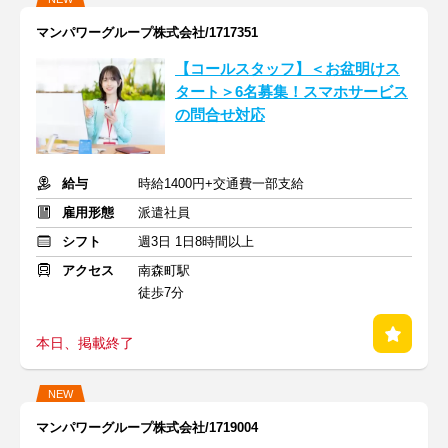
マンパワーグループ株式会社/1717351
【コールスタッフ】＜お盆明けス
タート＞6名募集！スマホサービス
の問合せ対応
給与
時給1400円+交通費一部支給
雇用形態
派遣社員
シフト
週3日 1日8時間以上
アクセス
南森町駅
徒歩7分
本日、掲載終了
NEW
マンパワーグループ株式会社/1719004