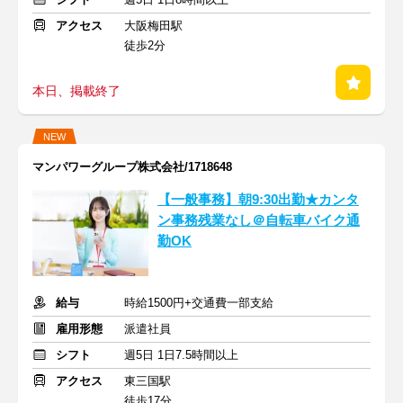
アクセス
大阪梅田駅
徒歩2分
本日、掲載終了
NEW
マンパワーグループ株式会社/1718648
【一般事務】朝9:30出勤★カンタ
ン事務残業なし＠自転車バイク通
勤OK
給与
時給1500円+交通費一部支給
雇用形態
派遣社員
シフト
週5日 1日7.5時間以上
アクセス
東三国駅
徒歩17分