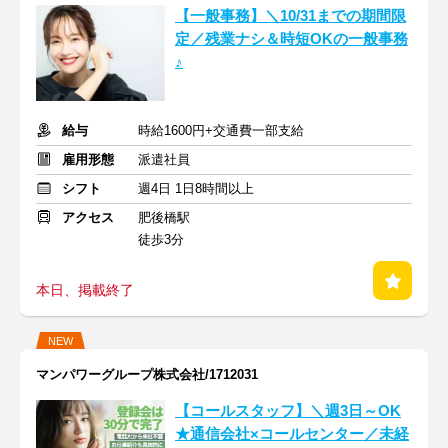
【一般事務】＼10/31までの期間限
定／残業ナシ＆時短OKの一般事務
♪
給与
時給1600円+交通費一部支給
雇用形態
派遣社員
シフト
週4日 1日8時間以上
アクセス
肥後橋駅
徒歩3分
本日、掲載終了
NEW
マンパワーグループ株式会社/1712031
【コールスタッフ】＼週3日～OK
★通信会社×コールセンター／未経