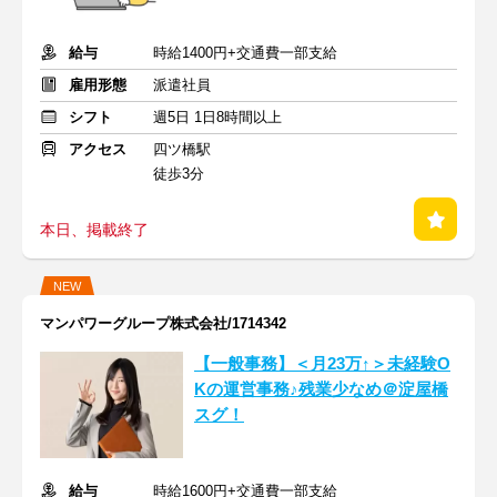
給与
時給1400円+交通費一部支給
雇用形態
派遣社員
シフト
週5日 1日8時間以上
アクセス
四ツ橋駅
徒歩3分
本日、掲載終了
NEW
マンパワーグループ株式会社/1714342
【一般事務】＜月23万↑＞未経験O
Kの運営事務♪残業少なめ＠淀屋橋
スグ！
給与
時給1600円+交通費一部支給