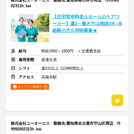
株式会社ユーオーエス 勤務先:愛知県春日井市周辺 /999920
02311h_kai
【住宅型有料老人ホームのケアワ
ーカー】週2～働き方は相談OK♪未
経験の方も同時募集★
給与
時給1650～1950円 ＋交通費支給
雇用形態
派遣社員
シフト
週2日以上 1日8時間以上
アクセス
高蔵寺駅
オンライン面接可
株式会社ユーオーエス 勤務先:愛知県名古屋市守山区周辺 /9
9992002323h_kai