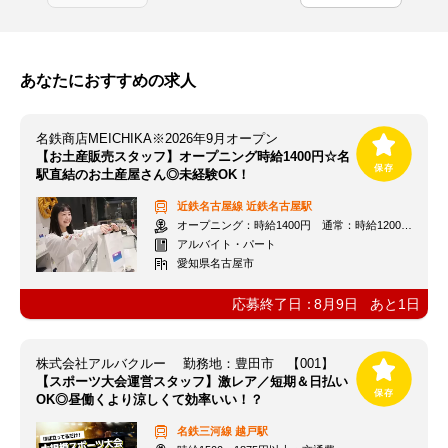
あなたにおすすめの求人
名鉄商店MEICHIKA※2026年9月オープン
【お土産販売スタッフ】オープニング時給1400円☆名
駅直結のお土産屋さん◎未経験OK！
近鉄名古屋線
近鉄名古屋駅
オープニング：時給1400円 通常：時給1200円～＋交通費全額支給
アルバイト・パート
愛知県名古屋市
応募終了日：
8月9日
あと
1
日
株式会社アルバクルー 勤務地：豊田市 【001】
【スポーツ大会運営スタッフ】激レア／短期＆日払い
OK◎昼働くより涼しくて効率いい！？
名鉄三河線
越戸駅