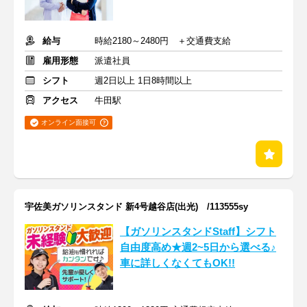
給与
時給2180～2480円 ＋交通費支給
雇用形態
派遣社員
シフト
週2日以上 1日8時間以上
アクセス
牛田駅
オンライン面接可
宇佐美ガソリンスタンド 新4号越谷店(出光) /113555sy
【ガソリンスタンドStaff】シフト
自由度高め★週2~5日から選べる♪
車に詳しくなくてもOK!!