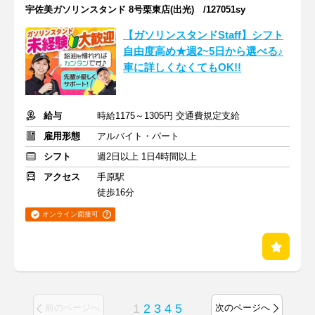
宇佐美ガソリンスタンド 8号栗東店(出光) /127051sy
【ガソリンスタンドStaff】シフト
自由度高め★週2~5日から選べる♪
車に詳しくなくてもOK!!
給与
時給1175～1305円 交通費規定支給
雇用形態
アルバイト・パート
シフト
週2日以上 1日4時間以上
アクセス
手原駅
徒歩16分
オンライン面接可
1
2
3
4
5
前のページへ
次のページへ