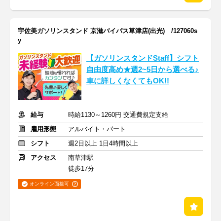
宇佐美ガソリンスタンド 京滋バイパス草津店(出光) /127060s
y
【ガソリンスタンドStaff】シフト
自由度高め★週2~5日から選べる♪
車に詳しくなくてもOK!!
給与
時給1130～1260円 交通費規定支給
雇用形態
アルバイト・パート
シフト
週2日以上 1日4時間以上
アクセス
南草津駅
徒歩17分
オンライン面接可