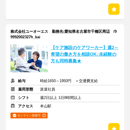
株式会社ユーオーエス 勤務先:愛知県名古屋市千種区周辺 /9
9992002327h_kai
【ケア施設のケアワーカー】週2～
希望の働き方を相談OK♪未経験の
方も同時募集★
給与
時給1650～1950円 ＋交通費支給
雇用形態
派遣社員
シフト
週2日以上 1日8時間以上
アクセス
本山駅
オンライン面接可