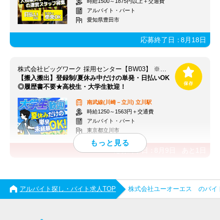
時給1500～1875円以上＋交通費
アルバイト・パート
愛知県豊田市
応募終了日：
8月18日
株式会社ビッグワーク 採用センター【BW03】 ※立川エリア
【搬入搬出】登録制/夏休み中だけの単発・日払いOK
◎履歴書不要★高校生・大学生歓迎！
南武線(川崎－立川)
立川駅
時給1250～1563円＋交通費
アルバイト・パート
東京都立川市
応募終了日：
8月9日
あと
1
日
アルバイト探し・バイト求人TOP
株式会社ユーオーエス のバイ