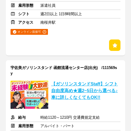
雇用形態
派遣社員
シフト
週2日以上 1日8時間以上
アクセス
南桜井駅
オンライン面接可
宇佐美ガソリンスタンド 函館流通センター店(出光) /111569s
y
【ガソリンスタンドStaff】シフト
自由度高め★週2~5日から選べる♪
車に詳しくなくてもOK!!
給与
時給1120～1210円 交通費規定支給
雇用形態
アルバイト・パート