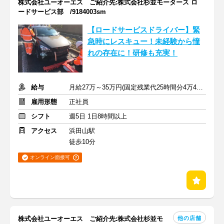
株式会社ユーオーエス ご紹介先:株式会社杉並モータース ロ
ードサービス部 /9184003sm
【ロードサービスドライバー】緊
急時にレスキュー！未経験から憧
れの存在に！研修も充実！
給与
月給27万～35万円(固定残業代25時間分4万4000円含む)＋交通費
雇用形態
正社員
シフト
週5日 1日8時間以上
アクセス
浜田山駅
徒歩10分
オンライン面接可
他の店舗
株式会社ユーオーエス ご紹介先:株式会社杉並モ