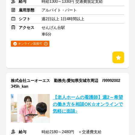
給与
時給1300～1330円 交通費規定支給
雇用形態
アルバイト・パート
シフト
週2日以上 1日4時間以上
アクセス
せんげん台駅
車6分
オンライン面接可
株式会社ユーオーエス 勤務先:愛知県安城市周辺 /99992002
345h_kan
【老人ホームの看護師】週2～希望
の働き方を相談OK☆オンラインで
気軽に面談♪
給与
時給2180～2480円 ＋交通費支給