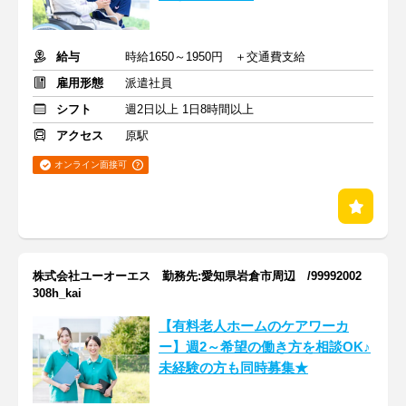
給与
時給1650～1950円 ＋交通費支給
雇用形態
派遣社員
シフト
週2日以上 1日8時間以上
アクセス
原駅
オンライン面接可
株式会社ユーオーエス 勤務先:愛知県岩倉市周辺 /99992002
308h_kai
【有料老人ホームのケアワーカ
ー】週2～希望の働き方を相談OK♪
未経験の方も同時募集★