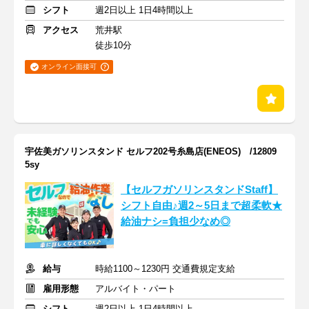
シフト
週2日以上 1日4時間以上
アクセス
荒井駅
徒歩10分
オンライン面接可
宇佐美ガソリンスタンド セルフ202号糸島店(ENEOS) /12809
5sy
【セルフガソリンスタンドStaff】
シフト自由♪週2～5日まで超柔軟★
給油ナシ=負担少なめ◎
給与
時給1100～1230円 交通費規定支給
雇用形態
アルバイト・パート
シフト
週2日以上 1日4時間以上