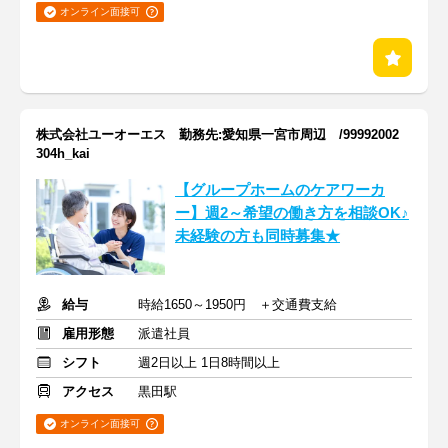
オンライン面接可
株式会社ユーオーエス 勤務先:愛知県一宮市周辺 /99992002
304h_kai
【グループホームのケアワーカ
ー】週2～希望の働き方を相談OK♪
未経験の方も同時募集★
給与
時給1650～1950円 ＋交通費支給
雇用形態
派遣社員
シフト
週2日以上 1日8時間以上
アクセス
黒田駅
オンライン面接可