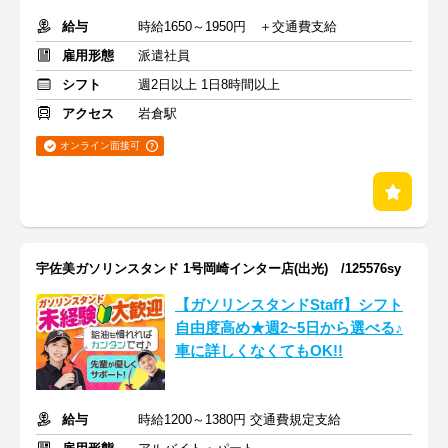
給与
時給1650～1950円 ＋交通費支給
雇用形態
派遣社員
シフト
週2日以上 1日8時間以上
アクセス
岩倉駅
オンライン面接可
宇佐美ガソリンスタンド 1号岡崎インター店(出光) /125576sy
【ガソリンスタンドStaff】シフト
自由度高め★週2~5日から選べる♪
車に詳しくなくてもOK!!
給与
時給1200～1380円 交通費規定支給