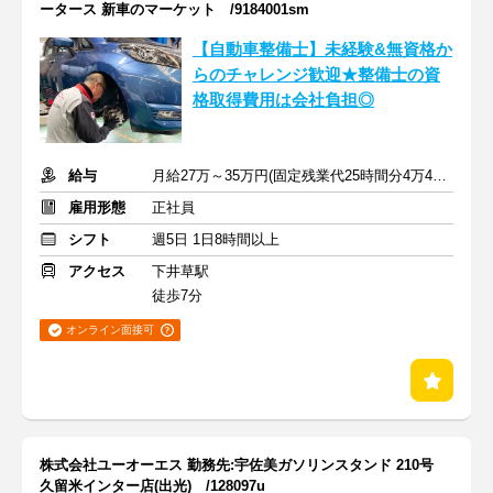
ータース 新車のマーケット /9184001sm
【自動車整備士】未経験&無資格か
らのチャレンジ歓迎★整備士の資
格取得費用は会社負担◎
給与
月給27万～35万円(固定残業代25時間分4万4000円含む)＋交通費
雇用形態
正社員
シフト
週5日 1日8時間以上
アクセス
下井草駅
徒歩7分
オンライン面接可
株式会社ユーオーエス 勤務先:宇佐美ガソリンスタンド 210号
久留米インター店(出光) /128097u