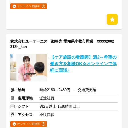
オンライン面接可
株式会社ユーオーエス 勤務先:愛知県小牧市周辺 /99992002
312h_kan
【ケア施設の看護師】週2～希望の
働き方を相談OK☆オンラインで気
軽に面談♪
給与
時給2180～2480円 ＋交通費支給
雇用形態
派遣社員
シフト
週2日以上 1日8時間以上
アクセス
小牧口駅
オンライン面接可