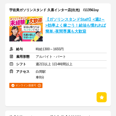
宇佐美ガソリンスタンド 久喜インター店(出光) /113561sy
【ガソリンスタンドStaff】<週2～
>効率よく稼ごう！給油も慣れれば
簡単♪夜間専属も大歓迎
給与
時給1300～1655円
雇用形態
アルバイト・パート
シフト
週2日以上 1日4時間以上
アクセス
白岡駅
車8分
オンライン面接可