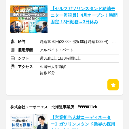
【セルフガソリンスタンド給油モ
ニター監視員】4月オープン！時間
固定！3日勤務→3日休み
給与
時給1070円(22:00～翌5:00は時給1338円) ＋交通費
雇用形態
アルバイト・パート
シフト
週3日以上 1日8時間以上
アクセス
久留米大学前駅
徒歩19分
株式会社ユーオーエス 北海道事業所 /9999011ck
【営業担当人材コーディネータ
ー】ガソリンスタンド業界の採用