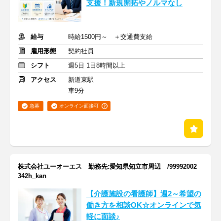
支援！新規開拓やノルマなし
給与
時給1500円～ ＋交通費支給
雇用形態
契約社員
シフト
週5日 1日8時間以上
アクセス
新道東駅
車9分
急募
オンライン面接可
株式会社ユーオーエス 勤務先:愛知県知立市周辺 /99992002
342h_kan
【介護施設の看護師】週2～希望の
働き方を相談OK☆オンラインで気
軽に面談♪