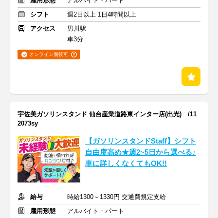
雇用形態
アルバイト・パート
シフト
週2日以上 1日4時間以上
アクセス
男川駅
車3分
オンライン面接可
宇佐美ガソリンスタンド 仙台産業道路東インター店(出光) /11
2073sy
【ガソリンスタンドStaff】シフト
自由度高め★週2~5日から選べる♪
車に詳しくなくてもOK!!
給与
時給1300～1330円 交通費規定支給
雇用形態
アルバイト・パート