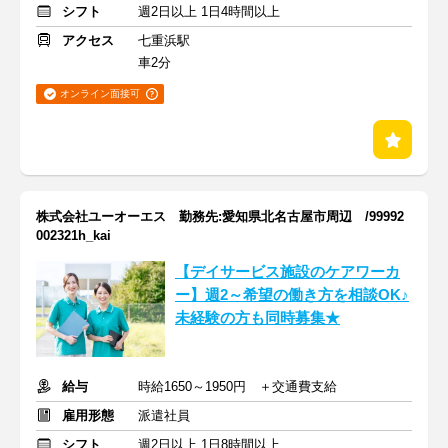
シフト
週2日以上 1日4時間以上
アクセス
七重浜駅
車2分
オンライン面接可
株式会社ユーオーエス 勤務先:愛知県北名古屋市周辺 /99992
002321h_kai
【デイサービス施設のケアワーカ
ー】週2～希望の働き方を相談OK♪
未経験の方も同時募集★
給与
時給1650～1950円 ＋交通費支給
雇用形態
派遣社員
シフト
週2日以上 1日8時間以上