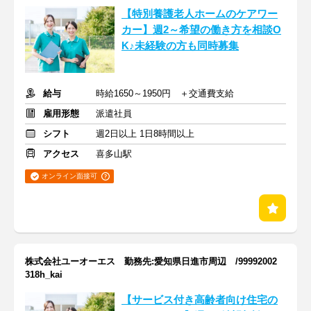
【特別養護老人ホームのケアワー
カー】週2～希望の働き方を相談O
K♪未経験の方も同時募集
給与
時給1650～1950円 ＋交通費支給
雇用形態
派遣社員
シフト
週2日以上 1日8時間以上
アクセス
喜多山駅
オンライン面接可
株式会社ユーオーエス 勤務先:愛知県日進市周辺 /99992002
318h_kai
【サービス付き高齢者向け住宅の