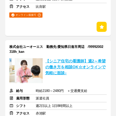
アクセス
比良駅
オンライン面接可
株式会社ユーオーエス 勤務先:愛知県日進市周辺 /99992002
318h_kan
【シニア住宅の看護師】週2～希望
の働き方を相談OK☆オンラインで
気軽に面談♪
給与
時給2180～2480円 ＋交通費支給
雇用形態
派遣社員
シフト
週2日以上 1日8時間以上
アクセス
赤池駅