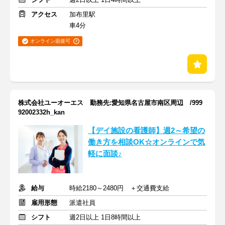
アクセス
加布里駅
車4分
オンライン面接可
株式会社ユーオーエス 勤務先:愛知県名古屋市南区周辺 /999
92002332h_kan
【デイ施設の看護師】週2～希望の
働き方を相談OK☆オンラインで気
軽に面談♪
給与
時給2180～2480円 ＋交通費支給
雇用形態
派遣社員
シフト
週2日以上 1日8時間以上