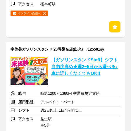
アクセス
桜本町駅
オンライン面接可
宇佐美ガソリンスタンド 23号桑名店(出光) /125581sy
【ガソリンスタンドStaff】シフト
自由度高め★週2~5日から選べる♪
車に詳しくなくてもOK!!
給与
時給1200～1380円 交通費規定支給
雇用形態
アルバイト・パート
シフト
週2日以上 1日4時間以上
アクセス
益生駅
車5分