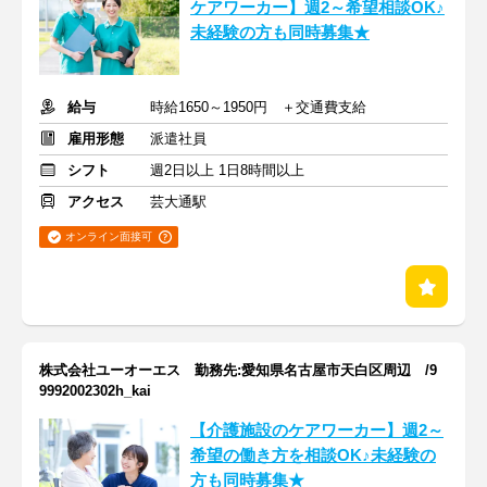
ケアワーカー】週2～希望相談OK♪
未経験の方も同時募集★
給与
時給1650～1950円 ＋交通費支給
雇用形態
派遣社員
シフト
週2日以上 1日8時間以上
アクセス
芸大通駅
オンライン面接可
株式会社ユーオーエス 勤務先:愛知県名古屋市天白区周辺 /9
9992002302h_kai
【介護施設のケアワーカー】週2～
希望の働き方を相談OK♪未経験の
方も同時募集★