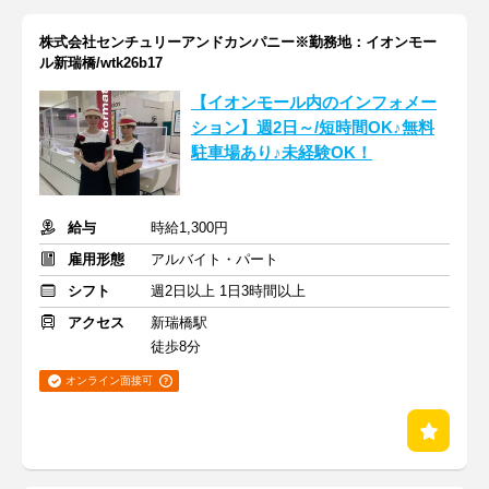
株式会社センチュリーアンドカンパニー※勤務地：イオンモー
ル新瑞橋/wtk26b17
【イオンモール内のインフォメー
ション】週2日～/短時間OK♪無料
駐車場あり♪未経験OK！
給与
時給1,300円
雇用形態
アルバイト・パート
シフト
週2日以上 1日3時間以上
アクセス
新瑞橋駅
徒歩8分
オンライン面接可