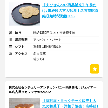
【えびせんべい商品補充】午前だ
け♪未経験の方大歓迎！名古屋駅直
結◎短時間勤務OK♪
給与
時給1350円以上 + 交通費支給
雇用形態
アルバイト・パート
シフト
週5日 1日4時間以上
アクセス
名古屋駅
徒歩1分
株式会社センチュリーアンドカンパニー※勤務地：ジェイアー
ル名古屋タカシマヤ/tks26p22
【福砂屋・ヨックモック販売】人
気の和菓子・洋菓子販売！高時給1