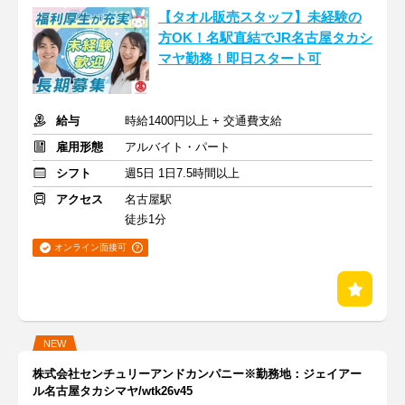
【タオル販売スタッフ】未経験の
方OK！名駅直結でJR名古屋タカシ
マヤ勤務！即日スタート可
給与
時給1400円以上 + 交通費支給
雇用形態
アルバイト・パート
シフト
週5日 1日7.5時間以上
アクセス
名古屋駅
徒歩1分
オンライン面接可
NEW
株式会社センチュリーアンドカンパニー※勤務地：ジェイアー
ル名古屋タカシマヤ/wtk26v45