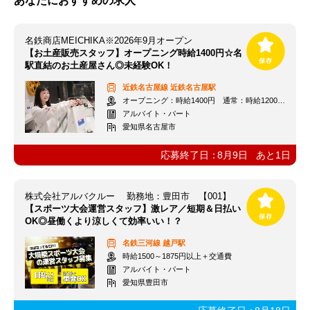
あなたにおすすめの求人
名鉄商店MEICHIKA※2026年9月オープン
【お土産販売スタッフ】オープニング時給1400円☆名
駅直結のお土産屋さん◎未経験OK！
近鉄名古屋線
近鉄名古屋駅
オープニング：時給1400円 通常：時給1200円～＋交通費全額支給
アルバイト・パート
愛知県名古屋市
応募終了日：
8月9日
あと
1
日
株式会社アルバクルー 勤務地：豊田市 【001】
【スポーツ大会運営スタッフ】激レア／短期＆日払い
OK◎昼働くより涼しくて効率いい！？
名鉄三河線
越戸駅
時給1500～1875円以上＋交通費
アルバイト・パート
愛知県豊田市