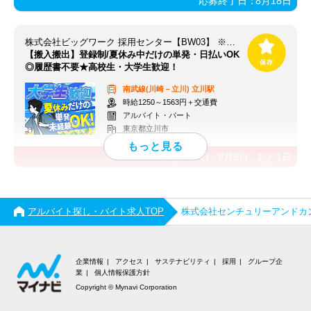
応募終了日：
8月18日
株式会社ビッグワーク 採用センター【BW03】 ※立川エリア
【搬入搬出】登録制/夏休み中だけの単発・日払いOK
◎履歴書不要★高校生・大学生歓迎！
南武線(川崎－立川)
立川駅
時給1250～1563円＋交通費
アルバイト・パート
東京都立川市
応募終了日：
8月9日
あと
1
日
アルバイト探し・バイト求人TOP
株式会社センチュリーアンドカ
企業情報
アクセス
サステナビリティ
採用
グループ企
業
個人情報保護方針
Copyright © Mynavi Corporation