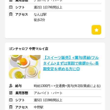
雇用形態
アルバイト・パート
シフト
週2日 1日7時間以上
アクセス
なんば駅
徒歩2分
ゴンチャロフ 中野マルイ店
【スイーツ販売】<賞与/昇給/フル
タイム>まずは笑顔で挨拶から♪長
期安定を求める方に◎
給与
時給1300円～+交通費+賞与(年2回/業績による)
雇用形態
アルバイト・パート
シフト
週5日 1日8時間以上
アクセス
中野駅