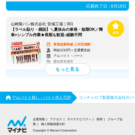
応募終了日：
8月18日
山崎製パン株式会社 安城工場｜001
【ラベル貼り・袋詰】＼夏休みの単発・短期OK／簡
単×シンプル作業★長期も歓迎♪経験不問
東海道新幹線
三河安城駅
時給1210円＋交通費支給
アルバイト・パート
愛知県安城市
応募終了日：
8月16日
アルバイト探し・バイト求人TOP
ゴンチャロフ製菓株式会社のバ
企業情報
アクセス
サステナビリティ
採用
グループ企
業
個人情報保護方針
Copyright © Mynavi Corporation