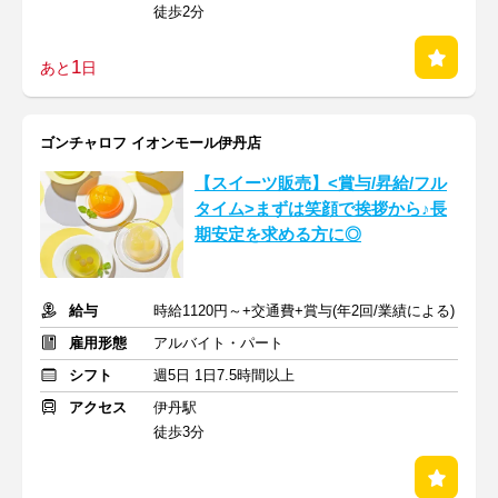
徒歩2分
1
あと
日
ゴンチャロフ イオンモール伊丹店
【スイーツ販売】<賞与/昇給/フル
タイム>まずは笑顔で挨拶から♪長
期安定を求める方に◎
給与
時給1120円～+交通費+賞与(年2回/業績による)
雇用形態
アルバイト・パート
シフト
週5日 1日7.5時間以上
アクセス
伊丹駅
徒歩3分