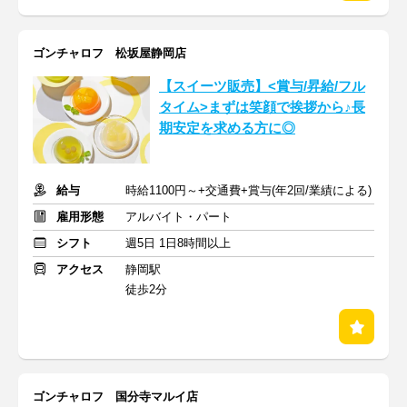
ゴンチャロフ 松坂屋静岡店
【スイーツ販売】<賞与/昇給/フル
タイム>まずは笑顔で挨拶から♪長
期安定を求める方に◎
給与
時給1100円～+交通費+賞与(年2回/業績による)
雇用形態
アルバイト・パート
シフト
週5日 1日8時間以上
アクセス
静岡駅
徒歩2分
ゴンチャロフ 国分寺マルイ店