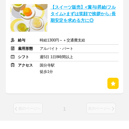
【スイーツ販売】<賞与/昇給/フル
タイム>まずは笑顔で挨拶から♪長
期安定を求める方に◎
給与
時給1300円～＋交通費支給
雇用形態
アルバイト・パート
シフト
週5日 1日8時間以上
アクセス
国分寺駅
徒歩1分
1
前のページへ
次のページへ