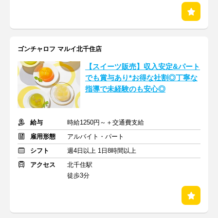
ゴンチャロフ マルイ北千住店
【スイーツ販売】収入安定&パート
でも賞与あり*お得な社割◎丁寧な
指導で未経験のも安心◎
給与
時給1250円～＋交通費支給
雇用形態
アルバイト・パート
シフト
週4日以上 1日8時間以上
アクセス
北千住駅
徒歩3分