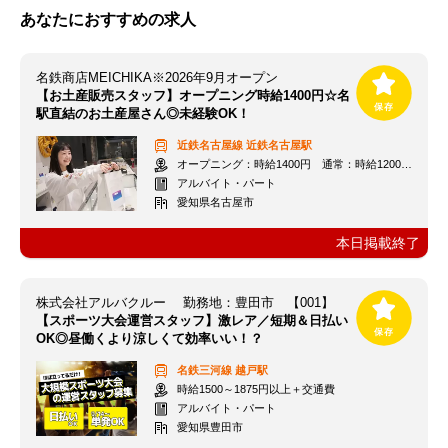
あなたにおすすめの求人
名鉄商店MEICHIKA※2026年9月オープン
【お土産販売スタッフ】オープニング時給1400円☆名
駅直結のお土産屋さん◎未経験OK！
近鉄名古屋線
近鉄名古屋駅
オープニング：時給1400円 通常：時給1200円～＋交通費全額支給
アルバイト・パート
愛知県名古屋市
本日掲載終了
株式会社アルバクルー 勤務地：豊田市 【001】
【スポーツ大会運営スタッフ】激レア／短期＆日払い
OK◎昼働くより涼しくて効率いい！？
名鉄三河線
越戸駅
時給1500～1875円以上＋交通費
アルバイト・パート
愛知県豊田市