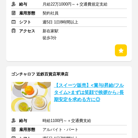
給与
月給22万1000円～＋交通費規定支給
雇用形態
契約社員
シフト
週5日 1日8時間以上
アクセス
新在家駅
徒歩3分
ゴンチャロフ 近鉄百貨店草津店
【スイーツ販売】<賞与/昇給/フル
タイム>まずは笑顔で挨拶から♪長
期安定を求める方に◎
給与
時給1100円～＋交通費支給
雇用形態
アルバイト・パート