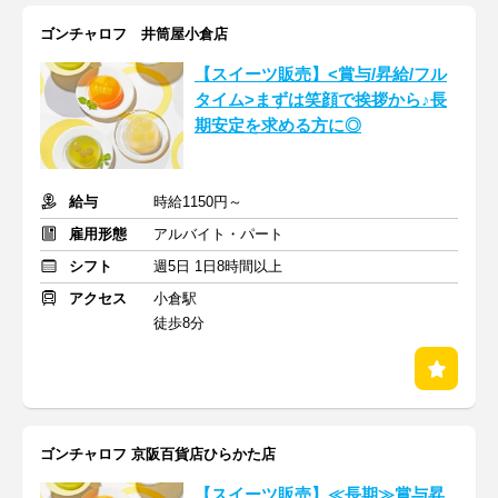
ゴンチャロフ 井筒屋小倉店
【スイーツ販売】<賞与/昇給/フル
タイム>まずは笑顔で挨拶から♪長
期安定を求める方に◎
給与
時給1150円～
雇用形態
アルバイト・パート
シフト
週5日 1日8時間以上
アクセス
小倉駅
徒歩8分
ゴンチャロフ 京阪百貨店ひらかた店
【スイーツ販売】≪長期≫賞与昇