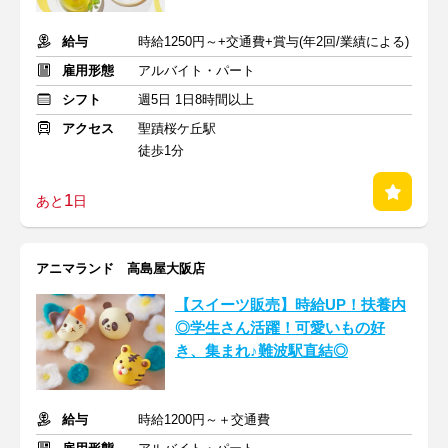
給与
時給1250円～+交通費+賞与(年2回/業績による)
雇用形態
アルバイト・パート
シフト
週5日 1日8時間以上
アクセス
聖蹟桜ケ丘駅
徒歩1分
1
あと
日
アニマランド 高島屋大阪店
【スイーツ販売】時給UP！扶養内
◎学生さん活躍！可愛いもの好
き、集まれ♪難波駅直結◎
給与
時給1200円～＋交通費