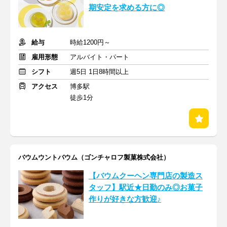
期安定を求める方に◎
給与
時給1200円～
雇用形態
アルバイト・パート
シフト
週5日 1日8時間以上
アクセス
博多駅
徒歩1分
バウムウントバウム（ゴンチャロフ製菓株式会社）
【バウムクーヘン専門店の製造ス
タッフ】駅近★日勤のみ◎お菓子
作りが好きな方歓迎♪