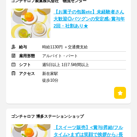
ゴンチャロフ製菓株式会社 物流センター
【お菓子の包装etc】未経験者さん
大歓迎◎バツグンの安定感♪賞与年
2回・社割あり★
給与
時給1130円 ＋交通費支給
雇用形態
アルバイト・パート
シフト
週5日以上 1日7.5時間以上
アクセス
新在家駅
徒歩10分
ゴンチャロフ 博多ステーションショップ
【スイーツ販売】<賞与/昇給/フル
タイム>まずは笑顔で挨拶から♪長