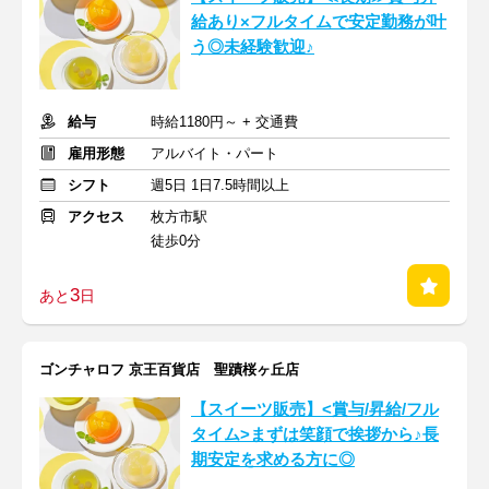
給あり×フルタイムで安定勤務が叶
う◎未経験歓迎♪
給与
時給1180円～ + 交通費
雇用形態
アルバイト・パート
シフト
週5日 1日7.5時間以上
アクセス
枚方市駅
徒歩0分
3
あと
日
ゴンチャロフ 京王百貨店 聖蹟桜ヶ丘店
【スイーツ販売】<賞与/昇給/フル
タイム>まずは笑顔で挨拶から♪長
期安定を求める方に◎