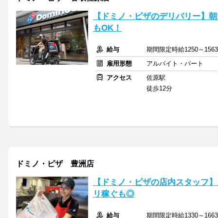
【ドミノ・ピザのデリバリー】朝
もOK！
給与
期間限定時給1250～156
雇用形態
アルバイト・パート
アクセス
佐原駅
徒歩12分
ドミノ・ピザ 豊洲店
【ドミノ・ピザの店内スタッフ】
リ稼ぐも◎
給与
期間限定時給1330～166