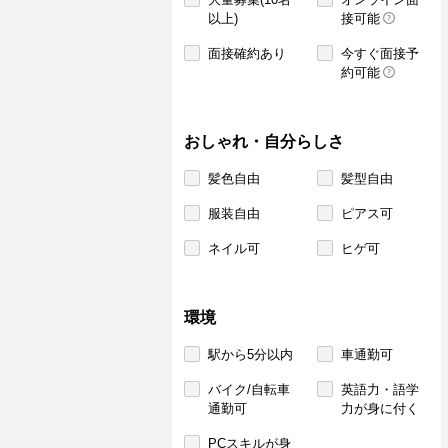
以上)
接可能
面接確約あり
今すぐ面接予
約可能
おしゃれ・自分らしさ
髪色自由
髪型自由
服装自由
ピアス可
ネイル可
ヒゲ可
環境
駅から5分以内
車通勤可
バイク/自転車
英語力・語学
通勤可
力が身に付く
PCスキルが身