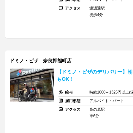
アクセス
渡辺通駅
徒歩4分
ドミノ・ピザ 奈良押熊町店
【ドミノ・ピザのデリバリー】朝
もOK！
給与
時給1060～1325円以上
雇用形態
アルバイト・パート
アクセス
高の原駅
車6分