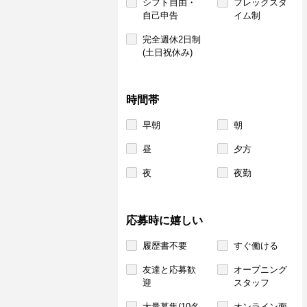
シフト自由・
フレックスタ
自己申告
イム制
完全週休2日制
(土日祝休み)
時間帯
早朝
朝
昼
夕方
夜
夜勤
応募時に嬉しい
履歴書不要
すぐ働ける
友達と応募歓
オープニング
迎
スタッフ
大量募集(10名
オンライン面