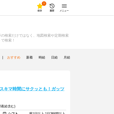
0
保存
履歴
メニュー
等の検索だけではなく、地図検索や定期検索
トで検索！
|
おすすめ
新着
時給
日給
月給
スキマ時間にサクッとも！ガッツ
(深夜給含む)
シフト
週1日以上 1日3時間以上