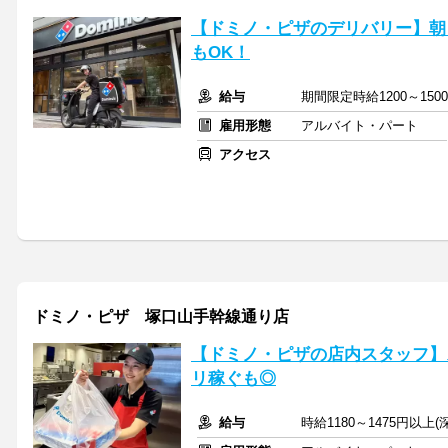
【ドミノ・ピザのデリバリー】朝
もOK！
給与
期間限定時給1200～150
雇用形態
アルバイト・パート
アクセス
ドミノ・ピザ 塚口山手幹線通り店
【ドミノ・ピザの店内スタッフ】
リ稼ぐも◎
給与
時給1180～1475円以上