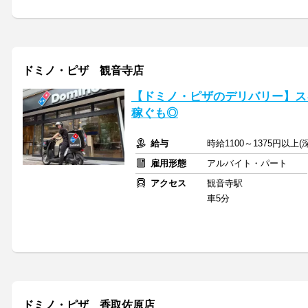
ドミノ・ピザ 観音寺店
【ドミノ・ピザのデリバリー】ス
稼ぐも◎
給与
時給1100～1375円以上
雇用形態
アルバイト・パート
アクセス
観音寺駅
車5分
ドミノ・ピザ 香取佐原店