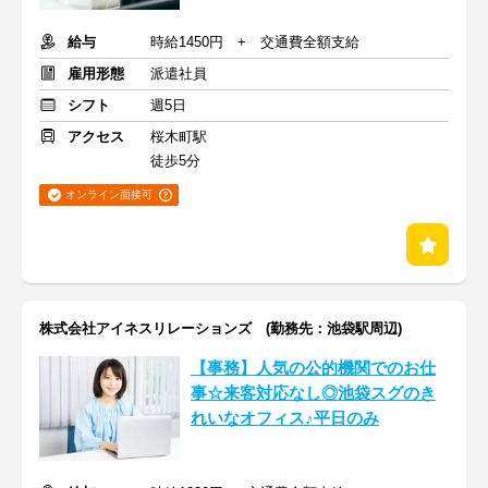
給与
時給1450円 + 交通費全額支給
雇用形態
派遣社員
シフト
週5日
アクセス
桜木町駅
徒歩5分
オンライン面接可
株式会社アイネスリレーションズ (勤務先：池袋駅周辺)
【事務】人気の公的機関でのお仕
事☆来客対応なし◎池袋スグのき
れいなオフィス♪平日のみ