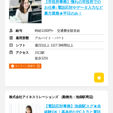
【市役所事務】憧れの市役所での
お仕事♪電話応対やデータ入力など
裏方業務★平日のみ！
給与
時給1150円+ 交通費全額支給
雇用形態
アルバイト・パート
シフト
週2日以上 1日7.5時間以上
アクセス
川口駅
徒歩12分
オンライン面接可
株式会社アイネスリレーションズ (勤務先：池袋駅周辺)
【電話応対事務】池袋駅スグ★未
経験OK！基本的なPC入力と電話