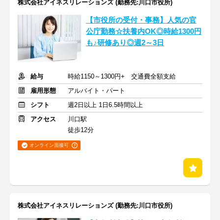
株式会社アイネスリレーションズ (勤務先:川口市役所)
【市役所の受付・事務】人気の官
公庁勤務☆扶養内OK◎時給1300円
も♪研修あり◎週2～3日
給与
時給1150～1300円+ 交通費全額支給
雇用形態
アルバイト・パート
シフト
週2日以上 1日6.5時間以上
アクセス
川口駅
徒歩12分
オンライン面接可
株式会社アイネスリレーションズ (勤務先:川口市役所)