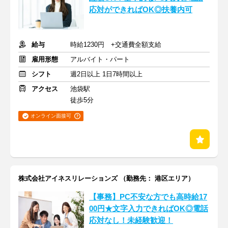
応対ができればOK◎扶養内可
給与
時給1230円 +交通費全額支給
雇用形態
アルバイト・パート
シフト
週2日以上 1日7時間以上
アクセス
池袋駅
徒歩5分
オンライン面接可
株式会社アイネスリレーションズ （勤務先： 港区エリア）
【事務】PC不安な方でも高時給17
00円★文字入力できればOK◎電話
応対なし！未経験歓迎！