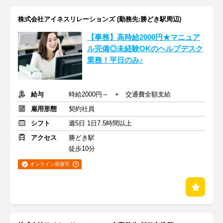
株式会社アイネスリレーションズ (勤務先:勝どき駅周辺)
【事務】高時給2000円★マニュア
ル完備◎未経験OKのヘルプデスク
業務！平日のみ♪
給与
時給2000円～ + 交通費全額支給
雇用形態
契約社員
シフト
週5日 1日7.5時間以上
アクセス
勝どき駅
徒歩10分
オンライン面接可