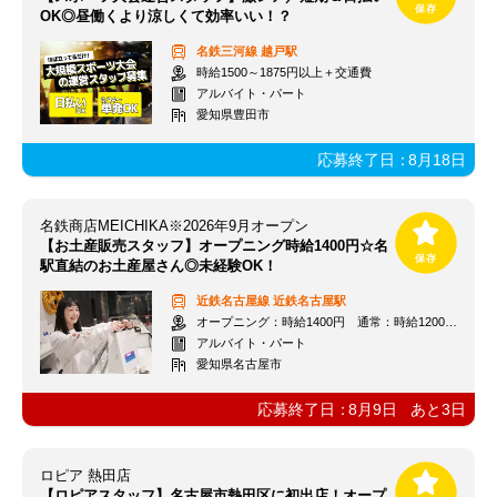
OK◎昼働くより涼しくて効率いい！？
名鉄三河線
越戸駅
時給1500～1875円以上＋交通費
アルバイト・パート
愛知県豊田市
応募終了日：
8月18日
名鉄商店MEICHIKA※2026年9月オープン
【お土産販売スタッフ】オープニング時給1400円☆名
駅直結のお土産屋さん◎未経験OK！
近鉄名古屋線
近鉄名古屋駅
オープニング：時給1400円 通常：時給1200円～＋交通費全額支給
アルバイト・パート
愛知県名古屋市
応募終了日：
8月9日
あと
3
日
ロピア 熱田店
【ロピアスタッフ】名古屋市熱田区に初出店！オープ