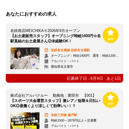
あなたにおすすめの求人
名鉄商店MEICHIKA※2026年9月オープン
【お土産販売スタッフ】オープニング時給1400円☆名
駅直結のお土産屋さん◎未経験OK！
近鉄名古屋線
近鉄名古屋駅
オープニング：時給1400円 通常：時給1200円～＋交通費全額支給
アルバイト・パート
愛知県名古屋市
応募終了日：
8月9日
あと
1
日
株式会社アルバクルー 勤務地：豊田市 【001】
【スポーツ大会運営スタッフ】激レア／短期＆日払い
OK◎昼働くより涼しくて効率いい！？
名鉄三河線
越戸駅
時給1500～1875円以上＋交通費
アルバイト・パート