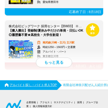
愛知県豊田市
応募終了日：
8月18日
株式会社ビッグワーク 採用センター【BW03】 ※立川エリア
【搬入搬出】登録制/夏休み中だけの単発・日払いOK
◎履歴書不要★高校生・大学生歓迎！
南武線(川崎－立川)
立川駅
時給1250～1563円＋交通費
アルバイト・パート
東京都立川市
応募終了日：
8月9日
あと
1
日
アルバイト探し・バイト求人TOP
有限会社神奈川配ぜん人紹介所
企業情報
アクセス
サステナビリティ
採用
グループ企
業
個人情報保護方針