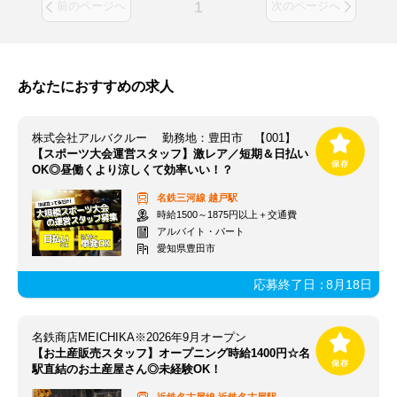
1
前のページへ
次のページへ
あなたにおすすめの求人
株式会社アルバクルー 勤務地：豊田市 【001】
【スポーツ大会運営スタッフ】激レア／短期＆日払い
OK◎昼働くより涼しくて効率いい！？
名鉄三河線
越戸駅
時給1500～1875円以上＋交通費
アルバイト・パート
愛知県豊田市
応募終了日：
8月18日
名鉄商店MEICHIKA※2026年9月オープン
【お土産販売スタッフ】オープニング時給1400円☆名
駅直結のお土産屋さん◎未経験OK！