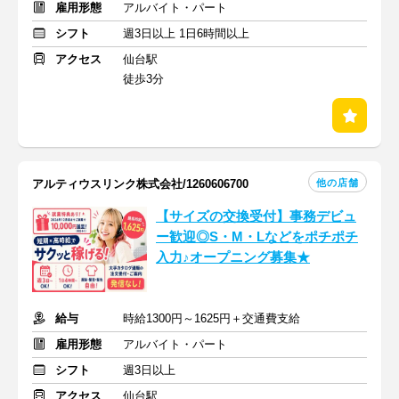
雇用形態
アルバイト・パート
シフト
週3日以上 1日6時間以上
アクセス
仙台駅
徒歩3分
他の店舗
アルティウスリンク株式会社/1260606700
【サイズの交換受付】事務デビュ
ー歓迎◎S・M・Lなどをポチポチ
入力♪オープニング募集★
給与
時給1300円～1625円＋交通費支給
雇用形態
アルバイト・パート
シフト
週3日以上
アクセス
仙台駅