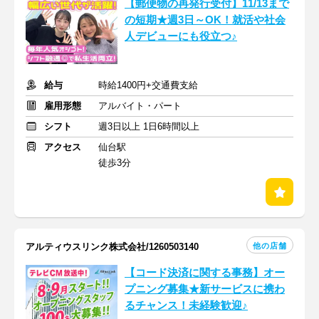
【郵便物の再発行受付】11/13まで
の短期★週3日～OK！就活や社会
人デビューにも役立つ♪
給与
時給1400円+交通費支給
雇用形態
アルバイト・パート
シフト
週3日以上 1日6時間以上
アクセス
仙台駅
徒歩3分
他の店舗
アルティウスリンク株式会社/1260503140
【コード決済に関する事務】オー
プニング募集★新サービスに携わ
るチャンス！未経験歓迎♪