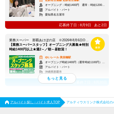
近鉄名古屋線
近鉄名古屋駅
オープニング：時給1400円 通常：時給1200円～＋交通費全額支給
アルバイト・パート
愛知県名古屋市
応募終了日：
8月9日
あと
2
日
業務スーパー 那覇あけぼの店 ※2026年8月6日OPEN
【業務スーパースタッフ】オープニング大募集★特別
時給1400円以上★週2～／朝～昼歓迎！
ゆいレール
美栄橋駅
オープニング時給1400円（通常時給1100円）※各種手当あり
アルバイト・パート
沖縄県那覇市
応募終了日：
8月20日
アルバイト探し・バイト求人TOP
アルティウスリンク株式会社の