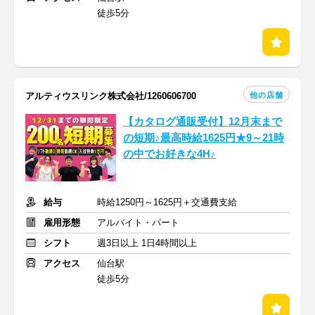
徒歩5分
他の店舗
アルティウスリンク株式会社/1260606700
【カタログ通販受付】12月末まで
の短期♪最高時給1625円★9～21時
の中でお好きな4H♪
給与
時給1250円～1625円＋交通費支給
雇用形態
アルバイト・パート
シフト
週3日以上 1日4時間以上
アクセス
仙台駅
徒歩5分