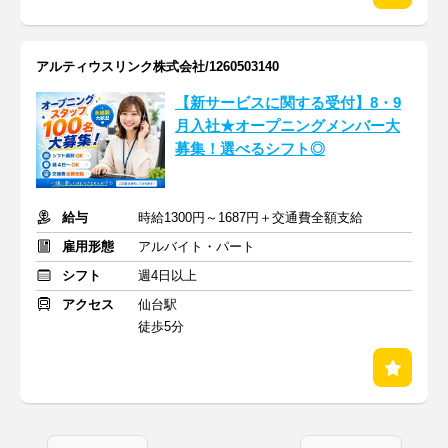
アルティウスリンク株式会社/1260503140
【新サービスに関する受付】8・9
月入社★オープニングメンバー大
募集！選べるシフト◎
給与
時給1300円～1687円＋交通費全額支給
雇用形態
アルバイト・パート
シフト
週4日以上
アクセス
仙台駅
徒歩5分