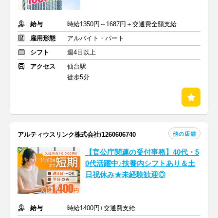
給与
時給1350円～1687円＋交通費全額支給
雇用形態
アルバイト・パート
シフト
週4日以上
アクセス
仙台駅
徒歩5分
他の店舗
アルティウスリンク株式会社/1260606740
【官公庁関連の受付事務】40代・5
0代活躍中♪扶養内シフトあり＆土
日祝休み★未経験歓迎◎
給与
時給1400円+交通費支給