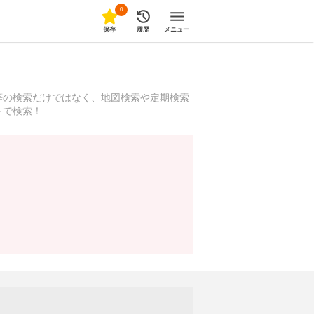
0
保存
履歴
メニュー
等の検索だけではなく、地図検索や定期検索
トで検索！