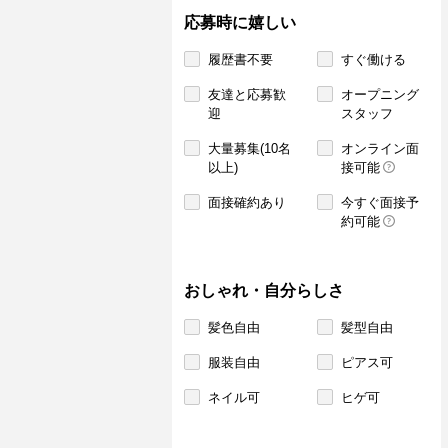
応募時に嬉しい
履歴書不要
すぐ働ける
友達と応募歓
オープニング
迎
スタッフ
大量募集(10名
オンライン面
以上)
接可能
面接確約あり
今すぐ面接予
約可能
おしゃれ・自分らしさ
髪色自由
髪型自由
服装自由
ピアス可
ネイル可
ヒゲ可