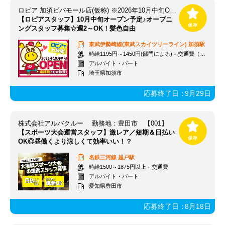
ロピア 加須ビバモール店(仮称) ※2026年10月中旬OPEN予定
【ロピアスタッフ】10月中旬オープン予定♪オープニ
ングスタッフ募集☆週2～OK！髪色自由
東武伊勢崎線(東武スカイツリーライン)
加須駅
時給1195円～1450円(部門による)＋交通費（社内規定）
アルバイト・パート
埼玉県加須市
応募終了日：
9月29日
株式会社アルバクルー 勤務地：豊田市 【001】
【スポーツ大会運営スタッフ】激レア／短期＆日払い
OK◎昼働くより涼しくて効率いい！？
名鉄三河線
越戸駅
時給1500～1875円以上＋交通費
アルバイト・パート
愛知県豊田市
応募終了日：
8月18日