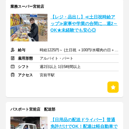
業務スーパー宮前店
【レジ・品出し】≪土日祝時給ア
ップ≫家事や学業の合間に…週2～
OK★未経験でも安心◎
給与
時給1225円～ (土日祝 ＋100円/水曜肉の日＋100円)＋交通費支給
雇用形態
アルバイト・パート
シフト
週2日以上 1日5時間以上
アクセス
宮前平駅
パスポート宮前店 配送部
【日用品の配送ドライバー】普通
免許だけでOK！配達は軽自動車で