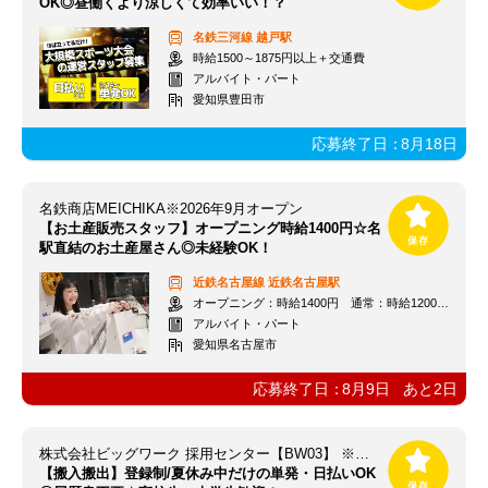
OK◎昼働くより涼しくて効率いい！？
名鉄三河線
越戸駅
時給1500～1875円以上＋交通費
アルバイト・パート
愛知県豊田市
応募終了日：
8月18日
名鉄商店MEICHIKA※2026年9月オープン
【お土産販売スタッフ】オープニング時給1400円☆名
駅直結のお土産屋さん◎未経験OK！
近鉄名古屋線
近鉄名古屋駅
オープニング：時給1400円 通常：時給1200円～＋交通費全額支給
アルバイト・パート
愛知県名古屋市
応募終了日：
8月9日
あと
2
日
株式会社ビッグワーク 採用センター【BW03】 ※立川エリア
【搬入搬出】登録制/夏休み中だけの単発・日払いOK