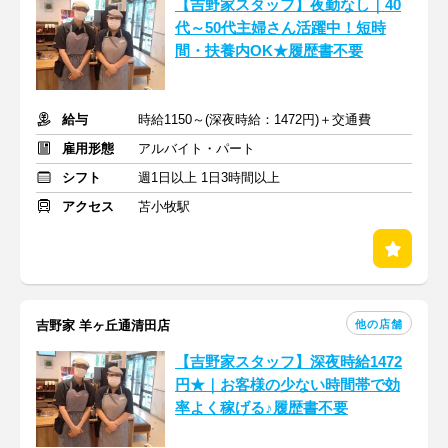
【吉野家スタッフ】夜勤なし｜40
代～50代主婦さん活躍中！短時
間・扶養内OK★履歴書不要
給与
時給1150～(深夜時給：1472円)＋交通費
雇用形態
アルバイト・パート
シフト
週1日以上 1日3時間以上
アクセス
苫小牧駅
他の店舗
吉野家 羊ヶ丘通清田店
【吉野家スタッフ】深夜時給1472
円★｜お客様の少ない時間帯で効
率よく稼げる♪履歴書不要