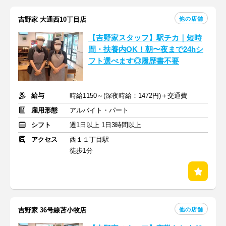
他の店舗
吉野家 大通西10丁目店
【吉野家スタッフ】駅チカ｜短時
間・扶養内OK！朝〜夜まで24hシ
フト選べます◎履歴書不要
給与
時給1150～(深夜時給：1472円)＋交通費
雇用形態
アルバイト・パート
シフト
週1日以上 1日3時間以上
アクセス
西１１丁目駅
徒歩1分
他の店舗
吉野家 36号線苫小牧店