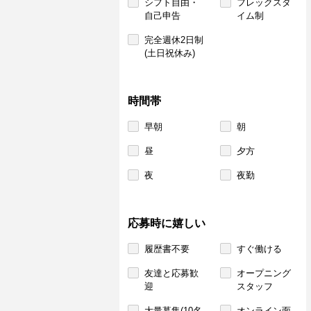
シフト自由・
フレックスタ
自己申告
イム制
完全週休2日制
(土日祝休み)
時間帯
早朝
朝
昼
夕方
夜
夜勤
応募時に嬉しい
履歴書不要
すぐ働ける
友達と応募歓
オープニング
迎
スタッフ
大量募集(10名
オンライン面