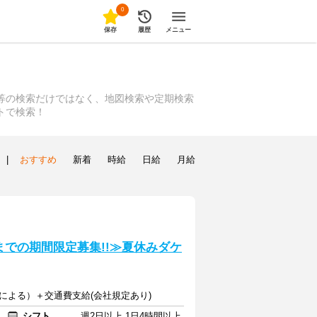
0
保存
履歴
メニュー
等の検索だけではなく、地図検索や定期検索
トで検索！
|
おすすめ
新着
時給
日給
月給
での期間限定募集!!≫夏休みダケ
等による）＋交通費支給(会社規定あり)
シフト
週2日以上 1日4時間以上