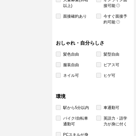
以上)
接可能
面接確約あり
今すぐ面接予
約可能
おしゃれ・自分らしさ
髪色自由
髪型自由
服装自由
ピアス可
ネイル可
ヒゲ可
環境
駅から5分以内
車通勤可
バイク/自転車
英語力・語学
通勤可
力が身に付く
PCスキルが身