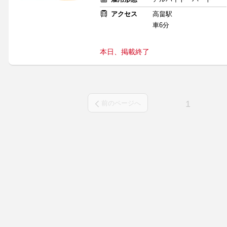
アクセス
高畠駅
車6分
本日、掲載終了
1
前のページへ