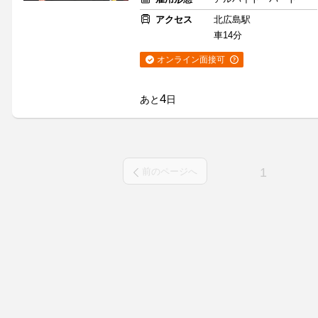
アクセス
北広島駅
車14分
オンライン面接可
4
あと
日
1
前のページへ