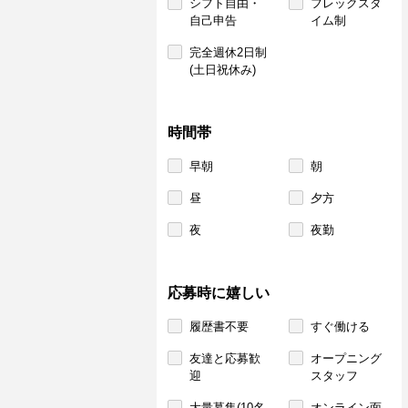
シフト自由・
フレックスタ
自己申告
イム制
完全週休2日制
(土日祝休み)
時間帯
早朝
朝
昼
夕方
夜
夜勤
応募時に嬉しい
履歴書不要
すぐ働ける
友達と応募歓
オープニング
迎
スタッフ
大量募集(10名
オンライン面