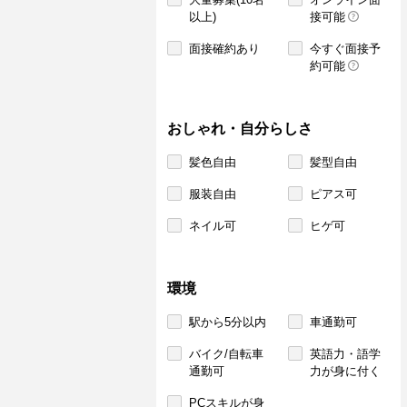
以上)
接可能
面接確約あり
今すぐ面接予
約可能
おしゃれ・自分らしさ
髪色自由
髪型自由
服装自由
ピアス可
ネイル可
ヒゲ可
環境
駅から5分以内
車通勤可
バイク/自転車
英語力・語学
通勤可
力が身に付く
PCスキルが身