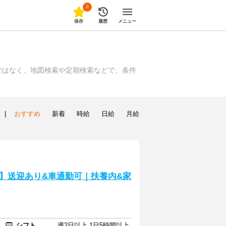
0
保存
履歴
メニュー
ではなく、地図検索や定期検索などで、条件
|
おすすめ
新着
時給
日給
月給
】送迎あり&車通勤可｜扶養内&家
シフト
週2日以上 1日5時間以上