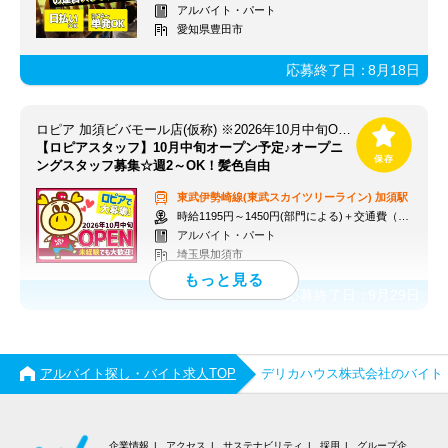
アルバイト・パート
愛知県豊田市
応募終了日：
8月18日
ロピア 加須ビバモール店(仮称) ※2026年10月中旬OPEN予定
【ロピアスタッフ】10月中旬オープン予定♪オープニ
ングスタッフ募集☆週2～OK！髪色自由
東武伊勢崎線(東武スカイツリーライン)
加須駅
時給1195円～1450円(部門による)＋交通費（社内規定）
アルバイト・パート
埼玉県加須市
応募終了日：
9月29日
アルバイト探し・バイト求人TOP
デリカハウス株式会社のバイト
企業情報
アクセス
サステナビリティ
採用
グループ企