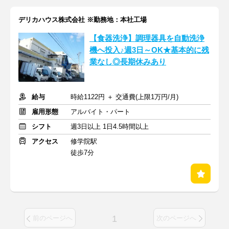
デリカハウス株式会社 ※勤務地：本社工場
【食器洗浄】調理器具を自動洗浄
機へ投入♪週3日～OK★基本的に残
業なし◎長期休みあり
給与
時給1122円 ＋ 交通費(上限1万円/月)
雇用形態
アルバイト・パート
シフト
週3日以上 1日4.5時間以上
アクセス
修学院駅
徒歩7分
1
前のページへ
次のページへ