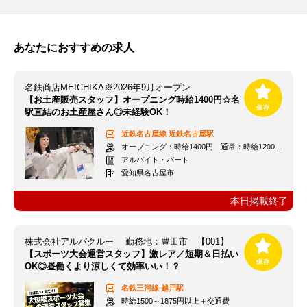
あなたにおすすめの求人
名鉄商店MEICHIKA※2026年9月オープン
【お土産販売スタッフ】オープニング時給1400円☆名
駅直結のお土産屋さん◎未経験OK！
近鉄名古屋線
近鉄名古屋駅
オープニング：時給1400円 通常：時給1200円～＋交通費全額支給
アルバイト・パート
愛知県名古屋市
本日掲載終了
株式会社アルバクルー 勤務地：豊田市 【001】
【スポーツ大会運営スタッフ】激レア／短期＆日払い
OK◎昼働くより涼しくて効率いい！？
名鉄三河線
越戸駅
時給1500～1875円以上＋交通費