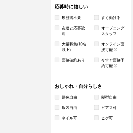
応募時に嬉しい
履歴書不要
すぐ働ける
友達と応募歓
オープニング
迎
スタッフ
大量募集(10名
オンライン面
以上)
接可能
面接確約あり
今すぐ面接予
約可能
おしゃれ・自分らしさ
髪色自由
髪型自由
服装自由
ピアス可
ネイル可
ヒゲ可