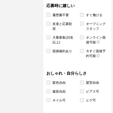
応募時に嬉しい
履歴書不要
すぐ働ける
友達と応募歓
オープニング
迎
スタッフ
大量募集(10名
オンライン面
以上)
接可能
面接確約あり
今すぐ面接予
約可能
おしゃれ・自分らしさ
髪色自由
髪型自由
服装自由
ピアス可
ネイル可
ヒゲ可