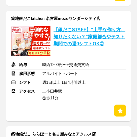
築地銀だこkitchen 名古屋mozoワンダーシティ店
【銀だこSTAFF】”上手な作り方、
知りたくない？”家庭都合やテスト
期間での週0シフトOK◎
給与
時給1200円〜+交通費支給
雇用形態
アルバイト・パート
シフト
週1日以上 1日4時間以上
アクセス
上小田井駅
徒歩11分
築地銀だこ ららぽーと名古屋みなとアクルス店