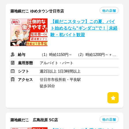
他の店舗
築地銀だこ ゆめタウン廿日市店
【銀だこスタッフ】この夏、バイ
ト始めるなら"ギンダコ"で！│未経
験・初バイト歓迎
給与
（1）時給1150円～ （2）時給1200円～＋交通費支給
雇用形態
アルバイト・パート
シフト
週2日以上 1日3時間以上
アクセス
廿日市市役所前・平良駅
徒歩16分
他の店舗
築地銀だこ 広島段原 SC店