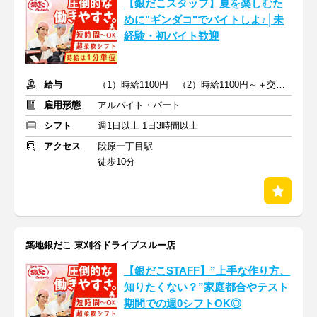
【銀だこスタッフ】夏を楽しむた
めに"ギンダコ"でバイトしよ♪│未
経験・初バイト歓迎
給与
（1）時給1100円 （2）時給1100円～＋交通費支給
雇用形態
アルバイト・パート
シフト
週1日以上 1日3時間以上
アクセス
段原一丁目駅
徒歩10分
築地銀だこ 東刈谷ドライブスルー店
【銀だこSTAFF】”上手な作り方、
知りたくない？”家庭都合やテスト
期間での週0シフトOK◎