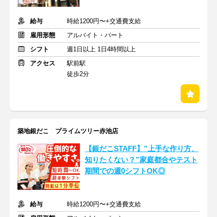
給与
時給1200円〜+交通費支給
雇用形態
アルバイト・パート
シフト
週1日以上 1日4時間以上
アクセス
駅前駅
徒歩2分
築地銀だこ プライムツリー赤池店
【銀だこSTAFF】”上手な作り方、
知りたくない？”家庭都合やテスト
期間での週0シフトOK◎
給与
時給1200円〜+交通費支給