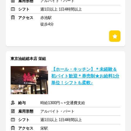
雇用形態
アルバイト・パート
シフト
週1日以上 1日4時間以上
アクセス
赤池駅
徒歩4分
東京油組総本店 栄組
【ホール・キッチン】＊未経験＆
初バイト歓迎＊券売制★お給料1分
単位！シフトも柔軟♪
給与
時給1300円～+交通費支給
雇用形態
アルバイト・パート
シフト
週1日以上 1日4時間以上
アクセス
栄駅