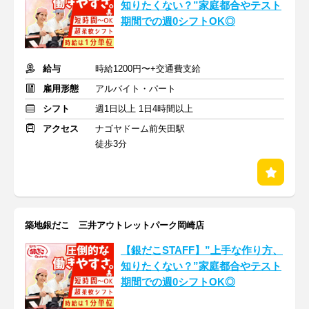
知りたくない？”家庭都合やテスト
期間での週0シフトOK◎
給与
時給1200円〜+交通費支給
雇用形態
アルバイト・パート
シフト
週1日以上 1日4時間以上
アクセス
ナゴヤドーム前矢田駅
徒歩3分
築地銀だこ 三井アウトレットパーク岡崎店
【銀だこSTAFF】”上手な作り方、
知りたくない？”家庭都合やテスト
期間での週0シフトOK◎