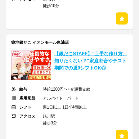
徒歩10分
築地銀だこ イオンモール東浦店
【銀だこSTAFF】”上手な作り方、
知りたくない？”家庭都合やテスト
期間での週0シフトOK◎
給与
時給1200円〜+交通費支給
雇用形態
アルバイト・パート
シフト
週1日以上 1日4時間以上
アクセス
緒川駅
徒歩3分