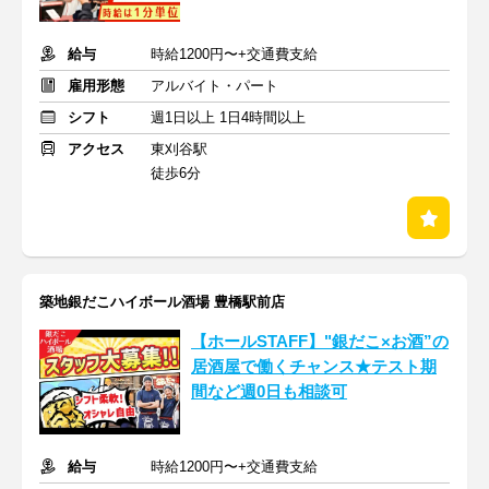
給与
時給1200円〜+交通費支給
雇用形態
アルバイト・パート
シフト
週1日以上 1日4時間以上
アクセス
東刈谷駅
徒歩6分
築地銀だこハイボール酒場 豊橋駅前店
【ホールSTAFF】"銀だこ×お酒”の
居酒屋で働くチャンス★テスト期
間など週0日も相談可
給与
時給1200円〜+交通費支給