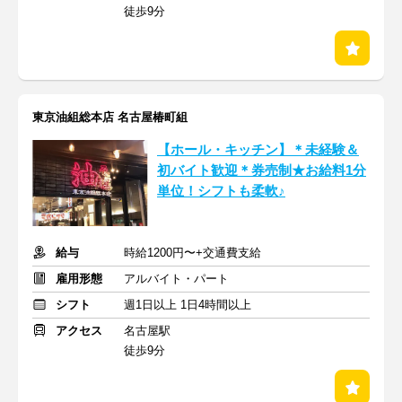
徒歩9分
東京油組総本店 名古屋椿町組
【ホール・キッチン】＊未経験＆
初バイト歓迎＊券売制★お給料1分
単位！シフトも柔軟♪
給与
時給1200円〜+交通費支給
雇用形態
アルバイト・パート
シフト
週1日以上 1日4時間以上
アクセス
名古屋駅
徒歩9分