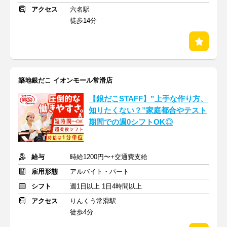
アクセス
六名駅
徒歩14分
築地銀だこ イオンモール常滑店
【銀だこSTAFF】”上手な作り方、
知りたくない？”家庭都合やテスト
期間での週0シフトOK◎
給与
時給1200円〜+交通費支給
雇用形態
アルバイト・パート
シフト
週1日以上 1日4時間以上
アクセス
りんくう常滑駅
徒歩4分