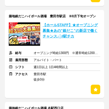
築地銀だこハイボール酒場 豊田市駅店 ※8月下旬オープン
【ホールSTAFF】★オープニング
募集★あの”銀だこ”の新店で働く
チャンス♪│#駅チカ
給与
オープニング時給1300円 ※通常時給1200円～
雇用形態
アルバイト・パート
シフト
週1日以上 1日4時間以上
アクセス
豊田市駅
徒歩0分
築地銀だこハイボール酒場 名駅西口店