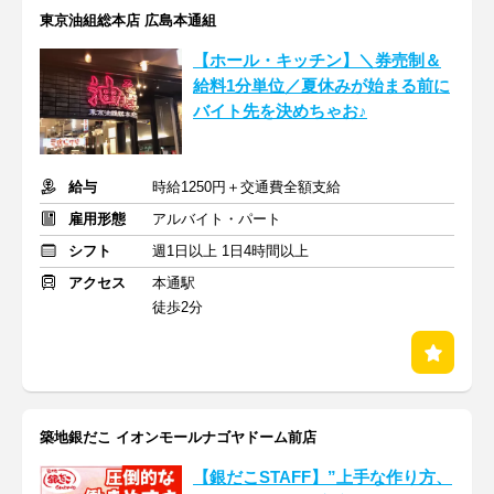
東京油組総本店 広島本通組
【ホール・キッチン】＼券売制＆
給料1分単位／夏休みが始まる前に
バイト先を決めちゃお♪
給与
時給1250円＋交通費全額支給
雇用形態
アルバイト・パート
シフト
週1日以上 1日4時間以上
アクセス
本通駅
徒歩2分
築地銀だこ イオンモールナゴヤドーム前店
【銀だこSTAFF】”上手な作り方、