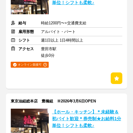
単位！シフトも柔軟♪
給与
時給1200円〜+交通費支給
雇用形態
アルバイト・パート
シフト
週1日以上 1日4時間以上
アクセス
豊田市駅
徒歩0分
オンライン面接可
東京油組総本店 豊橋組 ※2026年3月6日OPEN
【ホール・キッチン】＊未経験＆
初バイト歓迎＊券売制★お給料1分
単位！シフトも柔軟♪