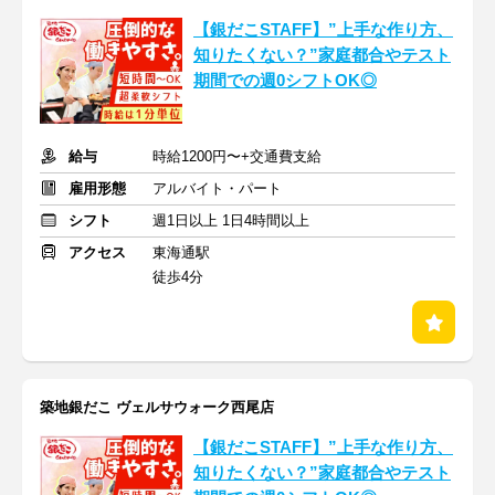
【銀だこSTAFF】”上手な作り方、
知りたくない？”家庭都合やテスト
期間での週0シフトOK◎
給与
時給1200円〜+交通費支給
雇用形態
アルバイト・パート
シフト
週1日以上 1日4時間以上
アクセス
東海通駅
徒歩4分
築地銀だこ ヴェルサウォーク西尾店
【銀だこSTAFF】”上手な作り方、
知りたくない？”家庭都合やテスト