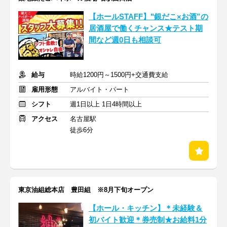
【ホールSTAFF】"銀だこ×お酒”の
居酒屋で働くチャンス★テスト期
間など週0日も相談可
給与
時給1200円～1500円+交通費支給
雇用形態
アルバイト・パート
シフト
週1日以上 1日4時間以上
アクセス
名古屋駅
徒歩6分
東京油組総本店 豊田組 ※8月下旬オープン
【ホール・キッチン】＊未経験＆
初バイト歓迎＊券売制★お給料1分