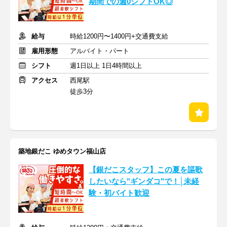
期間での週0シフトOK◎
給与
時給1200円〜1400円+交通費支給
雇用形態
アルバイト・パート
シフト
週1日以上 1日4時間以上
アクセス
西尾駅
徒歩3分
築地銀だこ ゆめタウン福山店
【銀だこスタッフ】この夏を謳歌
したいなら"ギンダコ"で！│未経
験・初バイト歓迎