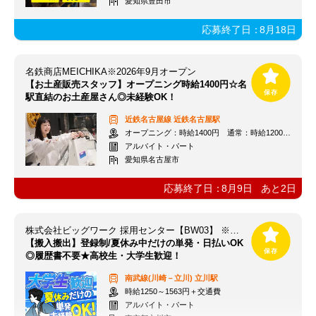
愛知県豊田市
応募終了日：
8月18日
名鉄商店MEICHIKA※2026年9月オープン
【お土産販売スタッフ】オープニング時給1400円☆名
駅直結のお土産屋さん◎未経験OK！
近鉄名古屋線
近鉄名古屋駅
オープニング：時給1400円 通常：時給1200円～＋交通費全額支給
アルバイト・パート
愛知県名古屋市
応募終了日：
8月9日
あと
2
日
株式会社ビッグワーク 採用センター【BW03】 ※立川エリア
【搬入搬出】登録制/夏休み中だけの単発・日払いOK
◎履歴書不要★高校生・大学生歓迎！
南武線(川崎－立川)
立川駅
時給1250～1563円＋交通費
アルバイト・パート