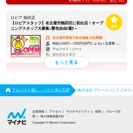
応募終了日：
8月9日
あと
3
日
ロピア 熱田店
【ロピアスタッフ】名古屋市熱田区に初出店！オープ
ニングスタッフ大募集♪髪色自由/週2～
名古屋市営地下鉄名港線
日比野駅
時給1140円～1350円(部門による)＋交通費（社内規定）
アルバイト・パート
愛知県名古屋市
本日掲載終了
アルバイト探し・バイト求人TOP
株式会社ブロードバンドコネク
企業情報
アクセス
サステナビリティ
採用
グループ企
業
個人情報保護方針
Copyright © Mynavi Corporation