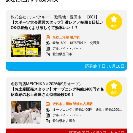
株式会社アルバクルー 勤務地：豊田市 【001】
【スポーツ大会運営スタッフ】激レア／短期＆日払い
OK◎昼働くより涼しくて効率いい！？
名鉄三河線
越戸駅
時給1500～1875円以上＋交通費
アルバイト・パート
愛知県豊田市
応募終了日：
8月18日
名鉄商店MEICHIKA※2026年9月オープン
【お土産販売スタッフ】オープニング時給1400円☆名
駅直結のお土産屋さん◎未経験OK！
近鉄名古屋線
近鉄名古屋駅
オープニング：時給1400円 通常：時給1200円～＋交通費全額支給
アルバイト・パート
愛知県名古屋市