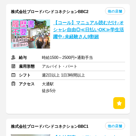
他の店舗
株式会社ブロードバンドコネクションBBC2
【コール】マニュアル読むだけ♪オ
シャレ自由◎≪日払いOK≫学生活
躍中♪未経験さん9割超
給与
時給1500～2500円+通勤手当
雇用形態
アルバイト・パート
シフト
週2日以上 1日3時間以上
アクセス
大通駅
徒歩5分
他の店舗
株式会社ブロードバンドコネクションBBC1