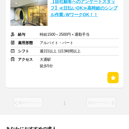
【自社顧客へのアンケートスタッ
フ】≪日払いOK≫高時給のシンプ
ル作業♪WワークOK！！
給与
時給1500～2500円＋通勤手当
雇用形態
アルバイト・パート
シフト
週2日以上 1日3時間以上
アクセス
大通駅
徒歩5分
1
前のページへ
次のページへ
あなたにおすすめの求人