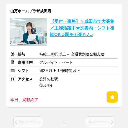
山万ホームプラザ成田店
【受付・事務】＼成田市で大募集
／主婦活躍中★扶養内・シフト相
談OK☆駅チカ楽ちん♪
給与
時給1140円以上＋ 交通費別途全額支給
雇用形態
アルバイト・パート
シフト
週2日以上 1日6時間以上
アクセス
公津の杜駅
徒歩4分
本日、掲載終了
1
前のページへ
次のページへ