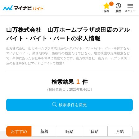
0
保存
履歴
メニュー
山万株式会社 山万ホームプラザ成田店のアル
バイト・バイト・パートの求人情報
山万株式会社 山万ホームプラザ成田店の人気バイト・アルバイト・パートを探すなら
マイナビバイト。勤務地や駅、職種等の検索だけではなく、地図検索や定期検索など
で、条件にあったお仕事を簡単に検索できます。山万株式会社 山万ホームプラザ成田
店のお仕事探しはマイナビバイトで検索！
1
検索結果
件
（最終更新日：2026年8月6日）
検索条件を変更
おすすめ
新着
時給
日給
月給