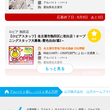
アルバイト・パート
愛知県名古屋市
応募終了日：
8月9日
あと
3
日
ロピア 熱田店
【ロピアスタッフ】名古屋市熱田区に初出店！オープ
ニングスタッフ大募集♪髪色自由/週2～
名古屋市営地下鉄名港線
日比野駅
時給1140円～1350円(部門による)＋交通費（社内規定）
アルバイト・パート
愛知県名古屋市
本日掲載終了
アルバイト探し・バイト求人TOP
山万株式会社 山万ホームプラ
企業情報
アクセス
サステナビリティ
採用
グループ企