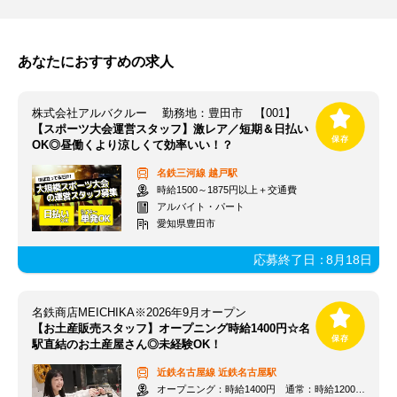
あなたにおすすめの求人
株式会社アルバクルー 勤務地：豊田市 【001】
【スポーツ大会運営スタッフ】激レア／短期＆日払い
OK◎昼働くより涼しくて効率いい！？
名鉄三河線
越戸駅
時給1500～1875円以上＋交通費
アルバイト・パート
愛知県豊田市
応募終了日：
8月18日
名鉄商店MEICHIKA※2026年9月オープン
【お土産販売スタッフ】オープニング時給1400円☆名
駅直結のお土産屋さん◎未経験OK！
近鉄名古屋線
近鉄名古屋駅
オープニング：時給1400円 通常：時給1200円～＋交通費全額支給