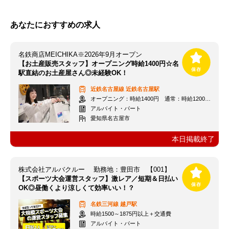
あなたにおすすめの求人
名鉄商店MEICHIKA※2026年9月オープン
【お土産販売スタッフ】オープニング時給1400円☆名
駅直結のお土産屋さん◎未経験OK！
近鉄名古屋線
近鉄名古屋駅
オープニング：時給1400円 通常：時給1200円～＋交通費全額支給
アルバイト・パート
愛知県名古屋市
本日掲載終了
株式会社アルバクルー 勤務地：豊田市 【001】
【スポーツ大会運営スタッフ】激レア／短期＆日払い
OK◎昼働くより涼しくて効率いい！？
名鉄三河線
越戸駅
時給1500～1875円以上＋交通費
アルバイト・パート