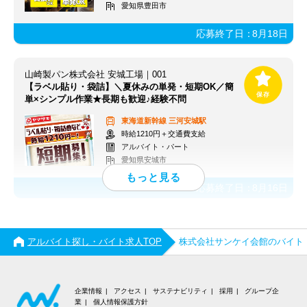
愛知県豊田市
応募終了日：
8月18日
山崎製パン株式会社 安城工場｜001
【ラベル貼り・袋詰】＼夏休みの単発・短期OK／簡
単×シンプル作業★長期も歓迎♪経験不問
東海道新幹線
三河安城駅
時給1210円＋交通費支給
アルバイト・パート
愛知県安城市
応募終了日：
8月16日
アルバイト探し・バイト求人TOP
株式会社サンケイ会館のバイト
企業情報
アクセス
サステナビリティ
採用
グループ企
業
個人情報保護方針