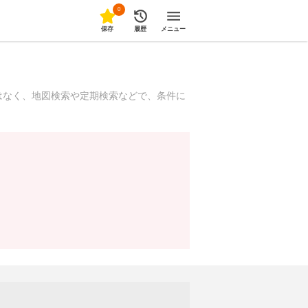
0
保存
履歴
メニュー
はなく、地図検索や定期検索などで、条件に