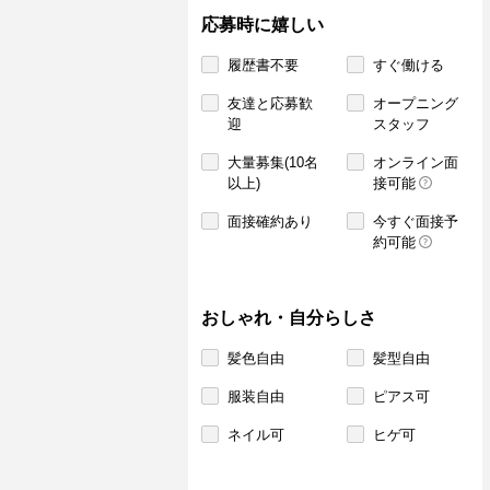
応募時に嬉しい
履歴書不要
すぐ働ける
友達と応募歓
オープニング
迎
スタッフ
大量募集(10名
オンライン面
以上)
接可能
面接確約あり
今すぐ面接予
約可能
おしゃれ・自分らしさ
髪色自由
髪型自由
服装自由
ピアス可
ネイル可
ヒゲ可