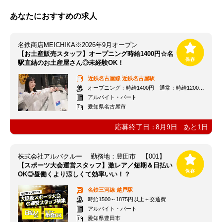
あなたにおすすめの求人
名鉄商店MEICHIKA※2026年9月オープン
【お土産販売スタッフ】オープニング時給1400円☆名
駅直結のお土産屋さん◎未経験OK！
近鉄名古屋線
近鉄名古屋駅
オープニング：時給1400円 通常：時給1200円～＋交通費全額支給
アルバイト・パート
愛知県名古屋市
応募終了日：
8月9日
あと
1
日
株式会社アルバクルー 勤務地：豊田市 【001】
【スポーツ大会運営スタッフ】激レア／短期＆日払い
OK◎昼働くより涼しくて効率いい！？
名鉄三河線
越戸駅
時給1500～1875円以上＋交通費
アルバイト・パート
愛知県豊田市