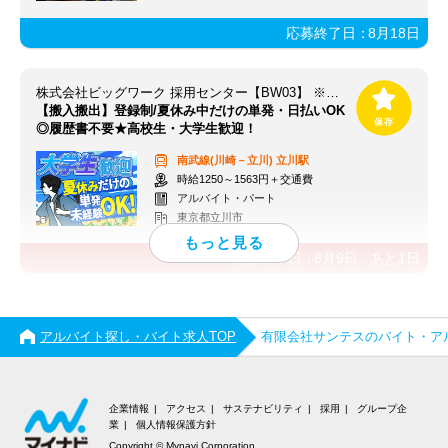
応募終了日：
8月18日
株式会社ビッグワーク 採用センター【BW03】 ※立川エリア
【搬入搬出】登録制/夏休み中だけの単発・日払いOK
◎履歴書不要★高校生・大学生歓迎！
南武線(川崎－立川)
立川駅
時給1250～1563円＋交通費
アルバイト・パート
東京都立川市
応募終了日：
8月9日
あと
1
日
アルバイト探し・バイト求人TOP
有限会社サンテスのバイト・ア
企業情報
アクセス
サステナビリティ
採用
グループ企
業
個人情報保護方針
Copyright © Mynavi Corporation