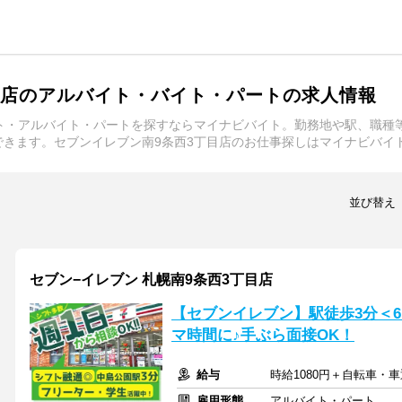
目店のアルバイト・バイト・パートの求人情報
イト・アルバイト・パートを探すならマイナビバイト。勤務地や駅、職種
きます。セブンイレブン南9条西3丁目店のお仕事探しはマイナビバイ
並び替え
セブン−イレブン 札幌南9条西3丁目店
【セブンイレブン】駅徒歩3分＜6
マ時間に♪手ぶら面接OK！
給与
時給1080円＋自転車・車
雇用形態
アルバイト・パート