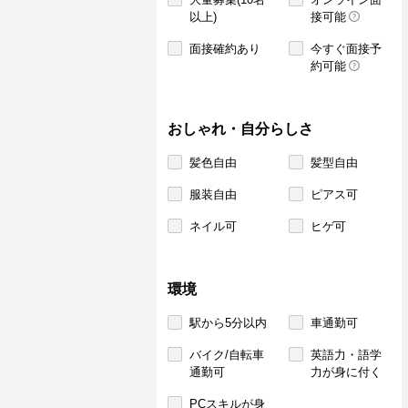
以上)
接可能
面接確約あり
今すぐ面接予
約可能
おしゃれ・自分らしさ
髪色自由
髪型自由
服装自由
ピアス可
ネイル可
ヒゲ可
環境
駅から5分以内
車通勤可
バイク/自転車
英語力・語学
通勤可
力が身に付く
PCスキルが身