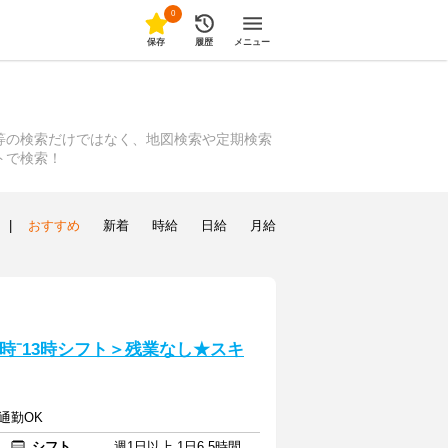
0
保存
履歴
メニュー
等の検索だけではなく、地図検索や定期検索
トで検索！
|
おすすめ
新着
時給
日給
月給
時⁻13時シフト＞残業なし★スキ
通勤OK
シフト
週1日以上 1日6.5時間以上