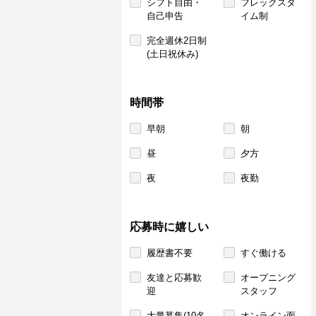
シフト自由・
フレックスタ
自己申告
イム制
完全週休2日制
(土日祝休み)
時間帯
早朝
朝
昼
夕方
夜
夜勤
応募時に嬉しい
履歴書不要
すぐ働ける
友達と応募歓
オープニング
迎
スタッフ
大量募集(10名
オンライン面