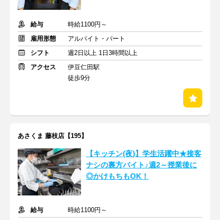
給与
時給1100円～
雇用形態
アルバイト・パート
シフト
週2日以上 1日3時間以上
アクセス
伊豆仁田駅
徒歩9分
あさくま 藤枝店【195】
【キッチン(夜)】学生活躍中★接客
ナシの裏方バイト♪週2～授業後に
◎かけもちもOK！
給与
時給1100円～