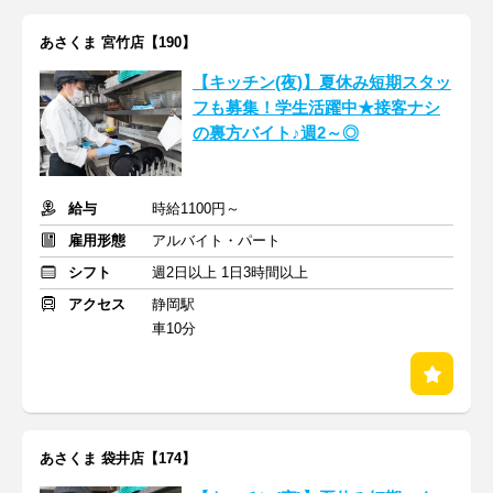
あさくま 宮竹店【190】
【キッチン(夜)】夏休み短期スタッ
フも募集！学生活躍中★接客ナシ
の裏方バイト♪週2～◎
給与
時給1100円～
雇用形態
アルバイト・パート
シフト
週2日以上 1日3時間以上
アクセス
静岡駅
車10分
あさくま 袋井店【174】