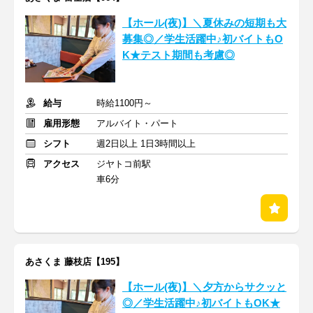
【ホール(夜)】＼夏休みの短期も大
募集◎／学生活躍中♪初バイトもO
K★テスト期間も考慮◎
給与
時給1100円～
雇用形態
アルバイト・パート
シフト
週2日以上 1日3時間以上
アクセス
ジヤトコ前駅
車6分
あさくま 藤枝店【195】
【ホール(夜)】＼夕方からサクッと
◎／学生活躍中♪初バイトもOK★