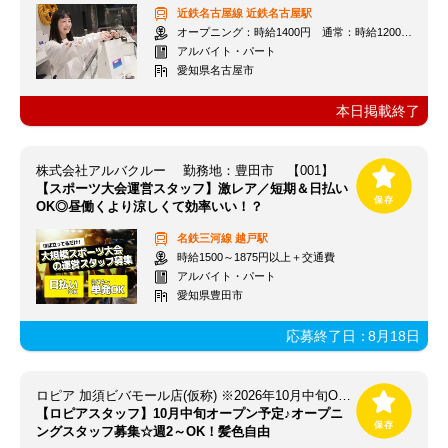
近鉄名古屋線
近鉄名古屋駅
オープニング：時給1400円 通常：時給1200円～＋交通費全額支給
アルバイト・パート
愛知県名古屋市
本日掲載終了
株式会社アルバクルー 勤務地：豊田市 【001】
【スポーツ大会運営スタッフ】激レア／短期＆日払い
OK◎昼働くより涼しくて効率いい！？
名鉄三河線
越戸駅
時給1500～1875円以上＋交通費
アルバイト・パート
愛知県豊田市
応募終了日：
8月18日
ロピア 加須ビバモール店(仮称) ※2026年10月中旬OPEN予定
【ロピアスタッフ】10月中旬オープン予定♪オープニ
ングスタッフ募集☆週2～OK！髪色自由