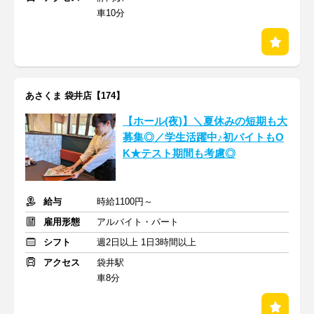
車10分
あさくま 袋井店【174】
【ホール(夜)】＼夏休みの短期も大
募集◎／学生活躍中♪初バイトもO
K★テスト期間も考慮◎
給与
時給1100円～
雇用形態
アルバイト・パート
シフト
週2日以上 1日3時間以上
アクセス
袋井駅
車8分