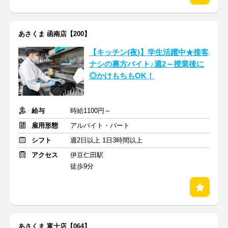
あさくま 函南店【200】
【キッチン(夜)】学生活躍中★接客
ナシの裏方バイト♪週2～授業後に
◎かけもちもOK！
給与
時給1100円～
雇用形態
アルバイト・パート
シフト
週2日以上 1日3時間以上
アクセス
伊豆仁田駅
徒歩9分
あさくま 富士店【064】