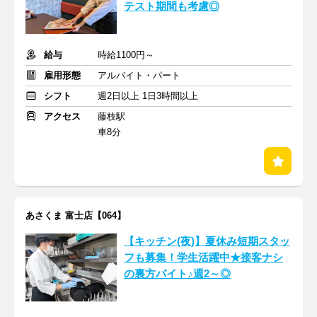
テスト期間も考慮◎
給与
時給1100円～
雇用形態
アルバイト・パート
シフト
週2日以上 1日3時間以上
アクセス
藤枝駅
車8分
あさくま 富士店【064】
【キッチン(夜)】夏休み短期スタッ
フも募集！学生活躍中★接客ナシ
の裏方バイト♪週2～◎