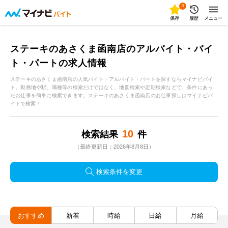
0
保存
履歴
メニュー
ステーキのあさくま函南店のアルバイト・バイ
ト・パートの求人情報
ステーキのあさくま函南店の人気バイト・アルバイト・パートを探すならマイナビバイ
ト。勤務地や駅、職種等の検索だけではなく、地図検索や定期検索などで、条件にあっ
たお仕事を簡単に検索できます。ステーキのあさくま函南店のお仕事探しはマイナビバ
イトで検索！
10
検索結果
件
（最終更新日：2026年8月8日）
検索条件を変更
おすすめ
新着
時給
日給
月給