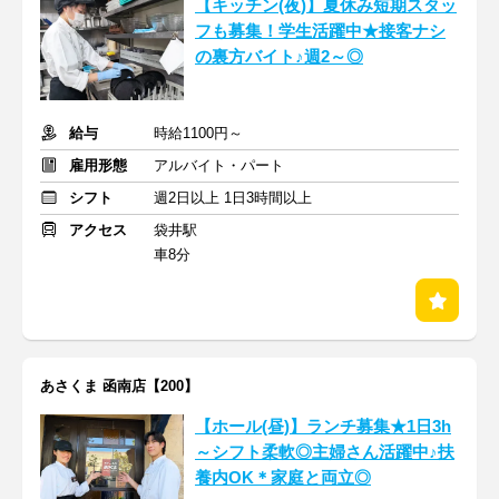
【キッチン(夜)】夏休み短期スタッ
フも募集！学生活躍中★接客ナシ
の裏方バイト♪週2～◎
給与
時給1100円～
雇用形態
アルバイト・パート
シフト
週2日以上 1日3時間以上
アクセス
袋井駅
車8分
あさくま 函南店【200】
【ホール(昼)】ランチ募集★1日3h
～シフト柔軟◎主婦さん活躍中♪扶
養内OK＊家庭と両立◎