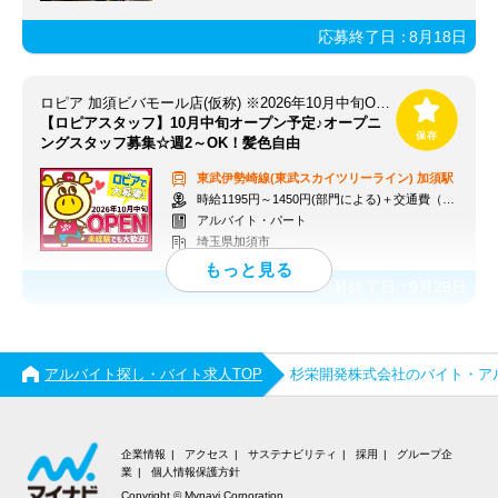
応募終了日：
8月18日
ロピア 加須ビバモール店(仮称) ※2026年10月中旬OPEN予定
【ロピアスタッフ】10月中旬オープン予定♪オープニ
ングスタッフ募集☆週2～OK！髪色自由
東武伊勢崎線(東武スカイツリーライン)
加須駅
時給1195円～1450円(部門による)＋交通費（社内規定）
アルバイト・パート
埼玉県加須市
応募終了日：
9月29日
アルバイト探し・バイト求人TOP
杉栄開発株式会社のバイト・ア
企業情報
アクセス
サステナビリティ
採用
グループ企
業
個人情報保護方針
Copyright © Mynavi Corporation