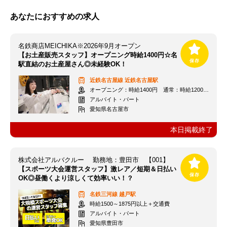
あなたにおすすめの求人
名鉄商店MEICHIKA※2026年9月オープン
【お土産販売スタッフ】オープニング時給1400円☆名
駅直結のお土産屋さん◎未経験OK！
近鉄名古屋線
近鉄名古屋駅
オープニング：時給1400円 通常：時給1200円～＋交通費全額支給
アルバイト・パート
愛知県名古屋市
本日掲載終了
株式会社アルバクルー 勤務地：豊田市 【001】
【スポーツ大会運営スタッフ】激レア／短期＆日払い
OK◎昼働くより涼しくて効率いい！？
名鉄三河線
越戸駅
時給1500～1875円以上＋交通費
アルバイト・パート
愛知県豊田市