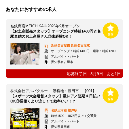
あなたにおすすめの求人
名鉄商店MEICHIKA※2026年9月オープン
【お土産販売スタッフ】オープニング時給1400円☆名
駅直結のお土産屋さん◎未経験OK！
近鉄名古屋線
近鉄名古屋駅
オープニング：時給1400円 通常：時給1200円～＋交通費全額支給
アルバイト・パート
愛知県名古屋市
応募終了日：
8月9日
あと
1
日
株式会社アルバクルー 勤務地：豊田市 【001】
【スポーツ大会運営スタッフ】激レア／短期＆日払い
OK◎昼働くより涼しくて効率いい！？
名鉄三河線
越戸駅
時給1500～1875円以上＋交通費
アルバイト・パート
愛知県豊田市