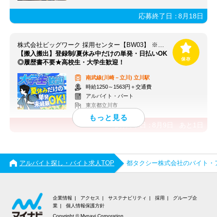
応募終了日：
8月18日
株式会社ビッグワーク 採用センター【BW03】 ※立川エリア
【搬入搬出】登録制/夏休み中だけの単発・日払いOK
◎履歴書不要★高校生・大学生歓迎！
南武線(川崎－立川)
立川駅
時給1250～1563円＋交通費
アルバイト・パート
東京都立川市
応募終了日：
8月9日
あと
1
日
アルバイト探し・バイト求人TOP
都タクシー株式会社のバイト・
企業情報
アクセス
サステナビリティ
採用
グループ企
業
個人情報保護方針
Copyright © Mynavi Corporation