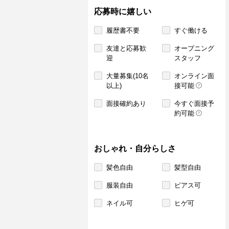
応募時に嬉しい
履歴書不要
すぐ働ける
友達と応募歓
オープニング
迎
スタッフ
大量募集(10名
オンライン面
以上)
接可能
面接確約あり
今すぐ面接予
約可能
おしゃれ・自分らしさ
髪色自由
髪型自由
服装自由
ピアス可
ネイル可
ヒゲ可