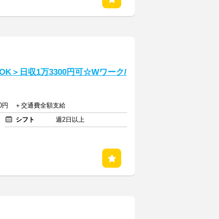
K＞日収1万3300円可☆Wワーク/
750円 ＋交通費全額支給
シフト
週2日以上