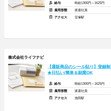
給与
時給1300円～1625円
雇用形態
派遣社員
アクセス
宝塚駅
株式会社ライフナビ
【通販商品のシール貼り】登録制
★日払い/簡単＆副業OK
給与
時給1300円～1625円
雇用形態
派遣社員
アクセス
池田駅