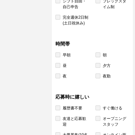
シフト自由・
フレックスタ
自己申告
イム制
完全週休2日制
(土日祝休み)
時間帯
早朝
朝
昼
夕方
夜
夜勤
応募時に嬉しい
履歴書不要
すぐ働ける
友達と応募歓
オープニング
迎
スタッフ
大量募集(10名
オンライン面