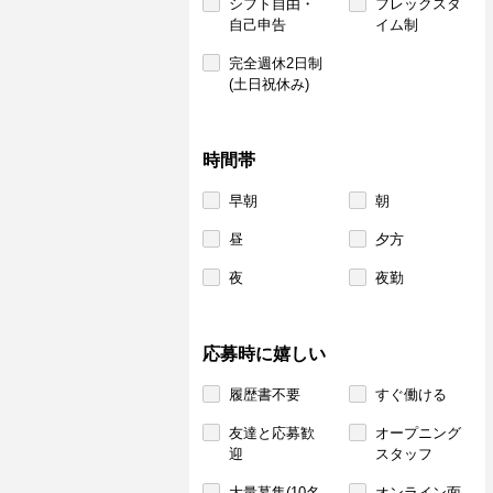
シフト自由・
フレックスタ
自己申告
イム制
完全週休2日制
(土日祝休み)
時間帯
早朝
朝
昼
夕方
夜
夜勤
応募時に嬉しい
履歴書不要
すぐ働ける
友達と応募歓
オープニング
迎
スタッフ
大量募集(10名
オンライン面