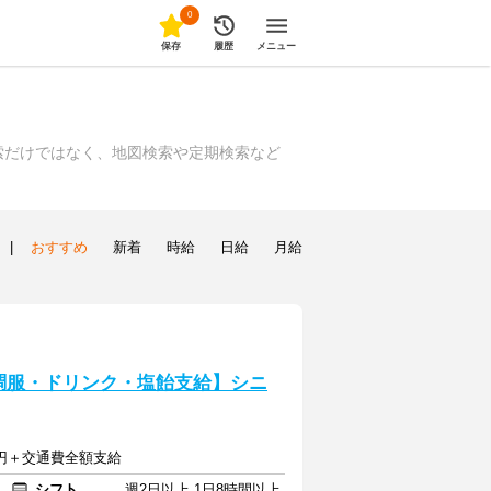
0
保存
履歴
メニュー
索だけではなく、地図検索や定期検索など
|
おすすめ
新着
時給
日給
月給
調服・ドリンク・塩飴支給】シニ
13円＋交通費全額支給
シフト
週2日以上 1日8時間以上