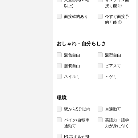
以上)
接可能
面接確約あり
今すぐ面接予
約可能
おしゃれ・自分らしさ
髪色自由
髪型自由
服装自由
ピアス可
ネイル可
ヒゲ可
環境
駅から5分以内
車通勤可
バイク/自転車
英語力・語学
通勤可
力が身に付く
PCスキルが身