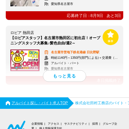
愛知県名古屋市
応募終了日：
8月9日
あと
3
日
ロピア 熱田店
【ロピアスタッフ】名古屋市熱田区に初出店！オープ
ニングスタッフ大募集♪髪色自由/週2～
名古屋市営地下鉄名港線
日比野駅
時給1140円～1350円(部門による)＋交通費（社内規定）
アルバイト・パート
愛知県名古屋市
本日掲載終了
アルバイト探し・バイト求人TOP
株式会社田村工務店のバイト・
企業情報
アクセス
サステナビリティ
採用
グループ企
業
個人情報保護方針