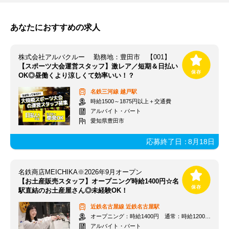
あなたにおすすめの求人
株式会社アルバクルー 勤務地：豊田市 【001】
【スポーツ大会運営スタッフ】激レア／短期＆日払い
OK◎昼働くより涼しくて効率いい！？
名鉄三河線
越戸駅
時給1500～1875円以上＋交通費
アルバイト・パート
愛知県豊田市
応募終了日：
8月18日
名鉄商店MEICHIKA※2026年9月オープン
【お土産販売スタッフ】オープニング時給1400円☆名
駅直結のお土産屋さん◎未経験OK！
近鉄名古屋線
近鉄名古屋駅
オープニング：時給1400円 通常：時給1200円～＋交通費全額支給
アルバイト・パート