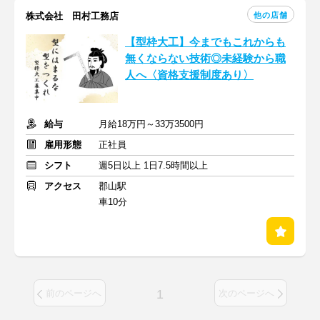
他の店舗
株式会社 田村工務店
【型枠大工】今までもこれからも
無くならない技術◎未経験から職
人へ〈資格支援制度あり〉
給与
月給18万円～33万3500円
雇用形態
正社員
シフト
週5日以上 1日7.5時間以上
アクセス
郡山駅
車10分
1
前のページへ
次のページへ