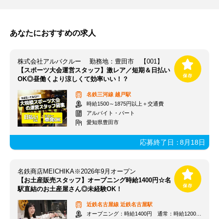
あなたにおすすめの求人
株式会社アルバクルー 勤務地：豊田市 【001】
【スポーツ大会運営スタッフ】激レア／短期＆日払い
OK◎昼働くより涼しくて効率いい！？
名鉄三河線
越戸駅
時給1500～1875円以上＋交通費
アルバイト・パート
愛知県豊田市
応募終了日：
8月18日
名鉄商店MEICHIKA※2026年9月オープン
【お土産販売スタッフ】オープニング時給1400円☆名
駅直結のお土産屋さん◎未経験OK！
近鉄名古屋線
近鉄名古屋駅
オープニング：時給1400円 通常：時給1200円～＋交通費全額支給