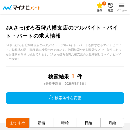
0
保存
履歴
メニュー
JAさっぽろ石狩八幡支店のアルバイト・バイ
ト・パートの求人情報
JAさっぽろ石狩八幡支店の人気バイト・アルバイト・パートを探すならマイナビバイ
ト。勤務地や駅、職種等の検索だけではなく、地図検索や定期検索などで、条件にあっ
たお仕事を簡単に検索できます。JAさっぽろ石狩八幡支店のお仕事探しはマイナビバイ
トで検索！
1
検索結果
件
（最終更新日：2026年8月6日）
検索条件を変更
おすすめ
新着
時給
日給
月給