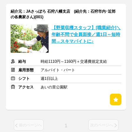
紹介元：JAさっぽろ 石狩八幡支店 (紹介先：石狩市内･近郊
の各農家さん)(001)
【野菜収穫スタッフ】[職業紹介]＼
年齢不問で全員面接／週1日～短時
間→スキマバイトに♪
給与
時給1110円～1160円＋交通費規定支給
雇用形態
アルバイト・パート
シフト
週1日以上
アクセス
あいの里公園駅
1
前のページへ
次のページへ