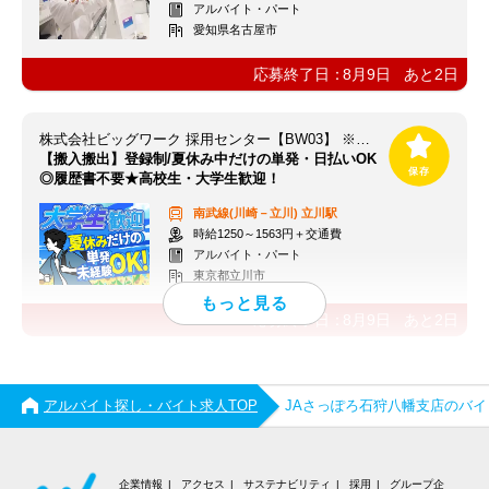
アルバイト・パート
愛知県名古屋市
応募終了日：
8月9日
あと
2
日
株式会社ビッグワーク 採用センター【BW03】 ※立川エリア
【搬入搬出】登録制/夏休み中だけの単発・日払いOK
◎履歴書不要★高校生・大学生歓迎！
南武線(川崎－立川)
立川駅
時給1250～1563円＋交通費
アルバイト・パート
東京都立川市
応募終了日：
8月9日
あと
2
日
アルバイト探し・バイト求人TOP
JAさっぽろ石狩八幡支店のバ
企業情報
アクセス
サステナビリティ
採用
グループ企