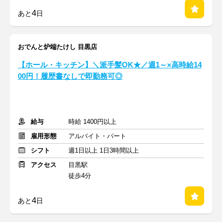
4
あと
日
おでんと炉端たけし 目黒店
【ホール・キッチン】＼派手髪OK★／週1～×高時給14
00円！履歴書なしで即勤務可◎
給与
時給 1400円以上
雇用形態
アルバイト・パート
シフト
週1日以上 1日3時間以上
アクセス
目黒駅
徒歩4分
4
あと
日