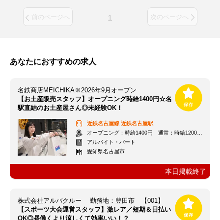
1
前のページへ
次のページへ
あなたにおすすめの求人
名鉄商店MEICHIKA※2026年9月オープン
【お土産販売スタッフ】オープニング時給1400円☆名
駅直結のお土産屋さん◎未経験OK！
近鉄名古屋線
近鉄名古屋駅
オープニング：時給1400円 通常：時給1200円～＋交通費全額支給
アルバイト・パート
愛知県名古屋市
本日掲載終了
株式会社アルバクルー 勤務地：豊田市 【001】
【スポーツ大会運営スタッフ】激レア／短期＆日払い
OK◎昼働くより涼しくて効率いい！？