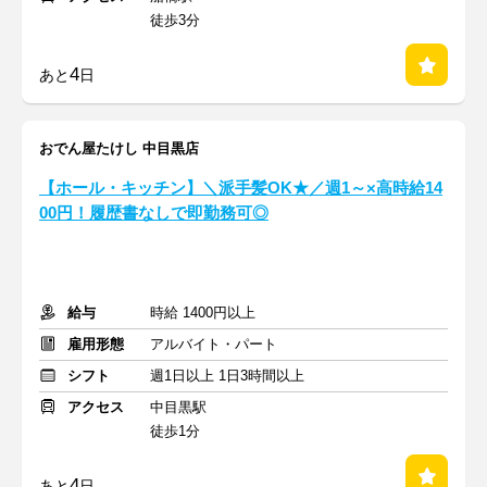
徒歩3分
4
あと
日
おでん屋たけし 中目黒店
【ホール・キッチン】＼派手髪OK★／週1～×高時給14
00円！履歴書なしで即勤務可◎
給与
時給 1400円以上
雇用形態
アルバイト・パート
シフト
週1日以上 1日3時間以上
アクセス
中目黒駅
徒歩1分
4
あと
日