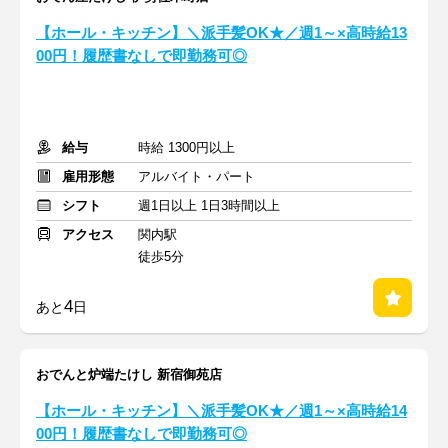
【ホール・キッチン】＼派手髪OK★／週1～×高時給13
00円！履歴書なしで即勤務可◎
給与
時給 1300円以上
雇用形態
アルバイト・パート
シフト
週1日以上 1日3時間以上
アクセス
関内駅
徒歩5分
4
あと
日
おでんと炉端たけし 新宿御苑店
【ホール・キッチン】＼派手髪OK★／週1～×高時給14
00円！履歴書なしで即勤務可◎