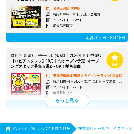
名鉄三河線
越戸駅
時給1500～1875円以上＋交通費
アルバイト・パート
愛知県豊田市
応募終了日：
8月18日
ロピア 加須ビバモール店(仮称) ※2026年10月中旬OPEN予定
【ロピアスタッフ】10月中旬オープン予定♪オープニ
ングスタッフ募集☆週2～OK！髪色自由
東武伊勢崎線(東武スカイツリーライン)
加須駅
時給1195円～1450円(部門による)＋交通費（社内規定）
アルバイト・パート
埼玉県加須市
応募終了日：
9月29日
アルバイト探し・バイト求人TOP
株式会社オールウェイズのバイ